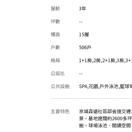
屋齡
3
年
坪數
--
樓高
15層
戶數
506戶
格局
1+1房,2房,2+1房,3房,3
公設比
--
公共設施
SPA,花園,戶外泳池,籃球
主要特色
京城森遠社區鄰省道交通
景，基地遼闊約2600
施，球場泳池、閱讀空間，能