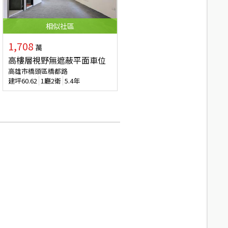
相似
社區
1,708
萬
高樓層視野無遮蔽平面車位
高雄市橋頭區橋都路
建坪
60.62
1廳2衛
5.4年