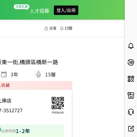
人才招募
登入/註冊
分享
訂閱
新東一街,橋頭區橋新一路
3
年
15層
人收藏
土庫店
7-3512727
掃碼電話聊
1-2年
從業時間