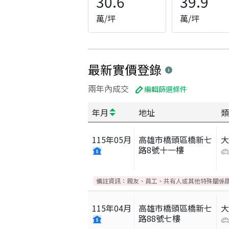
30.6
39.9
萬/坪
萬/坪
最新實價登錄
兩年內成交
編輯篩選條件
年月
地址
類
115
年
05
月
高雄市橋頭區橋新七
路8號十一樓
備註資訊：
親友、員工、共有人或其他特殊關係
115
年
04
月
高雄市橋頭區橋新七
路88號七樓