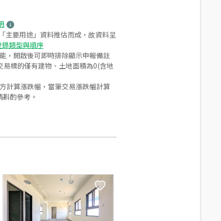
明
之「主要用途」資料推估而成，故資料呈
登錄類型與順序
功能，開啟後可即時排除顯示申報備註
易標的僅有建物、土地面積為0(含地
合方計算漲跌幅，當筆交易漲跌幅計算
請斟酌參考。