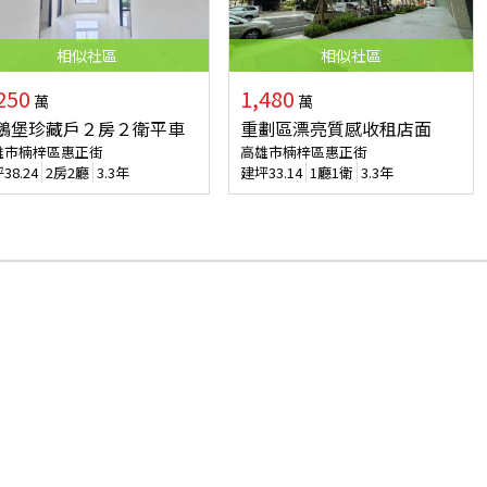
相似
社區
相似
社區
250
1,480
萬
萬
鵝堡珍藏戶２房２衛平車
重劃區漂亮質感收租店面
雄市楠梓區惠正街
高雄市楠梓區惠正街
坪
38.24
2房2廳
3.3年
建坪
33.14
1廳1衛
3.3年