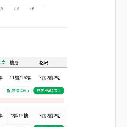
7月
11月
3月
齡
樓層
格局
年
11
樓/
15
樓
3房2廳2衛
京城森遠
歷史移轉
2
次
年
7
樓/
15
樓
3房2廳2衛