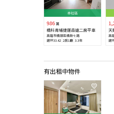
本
社區
986
1,
萬
橋科青埔捷運森遠二房平車
天
高雄市橋頭區橋新七路
高
建坪
33.42
2房1廳
3.3年
建
有出租中物件