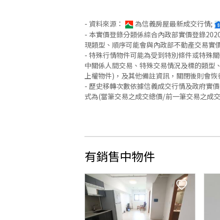
- 資料來源：
為信義房屋最新成交行情;
- 本實價登錄分類係綜合內政部實價登錄2
現類型、順序可能會與內政部不動產交易實
- 特殊行情物件可能為受到特別條件或特殊
中關係人間交易、特殊交易情況及標的類型、
上權物件)，及其他備註資訊，關閉後則會恢
- 歷史移轉次數依據信義成交行情及政府實
式為(當筆交易之成交總價/前一筆交易之成
有銷售中物件