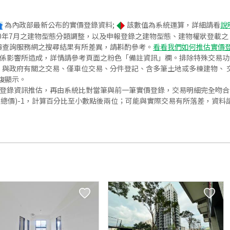
為內政部最新公布的實價登錄資料;
該數值為系統運算，詳細請看
說
020年7月之建物型態分類調整，以及申報登錄之建物型態、建物權狀登載
價查詢服務網之搜尋結果有所差異，請斟酌參考。
看看我們如何推估實價
關係影響所造成，詳情請參考頁面之粉色「備註資訊」欄。排除特殊交易
與政府有關之交易、僅車位交易、分件登記、含多筆土地或多棟建物、 交
復顯示。
價登錄資訊推估，再由系統比對當筆與前一筆實價登錄，交易明細完全吻
交總價)-1，計算百分比至小數點後兩位；可能與實際交易有所落差，資料