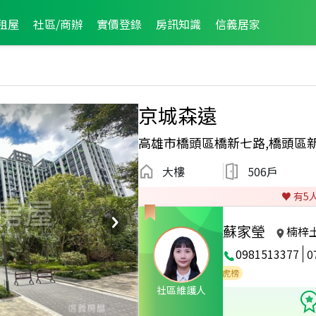
租屋
社區/商辦
實價登錄
房訊知識
信義居家
京城森遠
高雄市橋頭區橋新七路,橋頭區
大樓
506戶
♥️ 有
5
蘇家瑩
楠梓
0981513377
0
2026年5月業績破百萬經紀人員
2026年5月龍虎榜
社區維護人