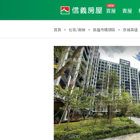
買屋
賣屋
首頁
社區/商辦
高雄市橋頭區
京城森遠
2026年第2季度服務品質獎
2025年11月區成件TOP1