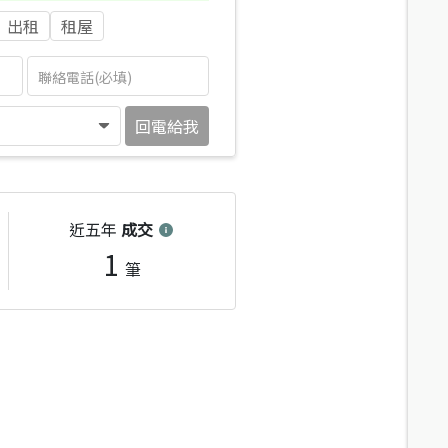
出租
租屋
回電給我
近五年
成交
1
筆