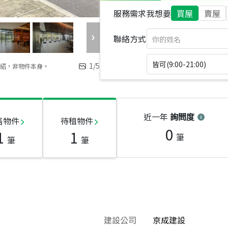
服務需求
我想要
買屋
賣屋
聯絡方式
皆可(9:00-21:00)
1
/
5
紹，非物件本身。
近一年
詢問度
售物件
待租物件
0
1
1
筆
筆
筆
建設公司
京成建設