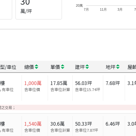
30
20萬
萬/坪
7月
11月
3月
型/車位
總價
單價
建坪
地坪
屋
大樓
1,000
萬
17.85
萬
56.03
坪
7.68
坪
3.1
有車位
含車位價
含車位計算
含車位
15.74
坪
間之交易；
大樓
1,540
萬
30.6
萬
50.33
坪
6.46
坪
3.0
有車位
含車位價
含車位計算
含車位
7.87
坪