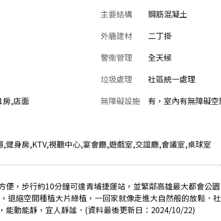
主要結構
鋼筋混凝土
外牆建材
二丁掛
警衛管理
全天候
垃圾處理
社區統一處理
+1房,店面
無障礙設施
有，室內有無障礙空
場,健身房,KTV,視聽中心,宴會廳,遊戲室,交誼廳,會議室,桌球室
方便，步行約10分鐘可達青埔捷運站，並緊鄰高雄最大都會公
多坪，退縮空間種植大片綠植，一回家就像走進大自然般的放鬆．
動能靜，宜人靜謐．(資料最後更新日：2024/10/22)