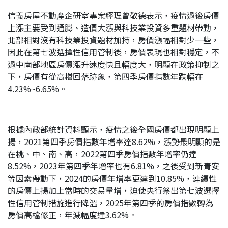
信義房屋不動產企研室專案經理曾敬德表示，疫情過後房價
上漲主要受到通膨、造價大漲與科技業投資多重題材帶動，
北部相對沒有科技業投資題材加持，房價漲幅相對少一些，
因此在第七波選擇性信用管制後，房價表現也相對穩定，不
過中南部地區房價漲升速度快且幅度大，明顯在政策抑制之
下，房價有從高檔回落跡象，第四季房價指數年跌幅在
4.23%~6.65%。
根據內政部統計資料顯示，疫情之後全國房價都出現明顯上
揚，2021第四季房價指數年增率達8.62%，漲勢最明顯的是
在桃、中、南、高，2022第四季房價指數年增率仍達
8.52%，2023年第四季年增率也有6.81%，之後受到新青安
等因素帶動下，2024的房價年增率更達到10.85%，連續性
的房價上揚加上當時的交易量增，迫使央行祭出第七波選擇
性信用管制措施進行降溫，2025年第四季的房價指數轉為
房價高檔修正，年減幅度達3.62%。