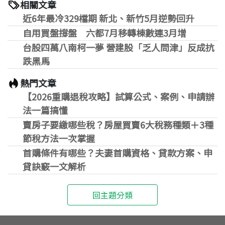
相關文章
近6年最冷329檔期 新北、新竹5月逆勢回升
自用買盤撐盤 六都7月移轉棟數連3月增
台股四萬八南柯一夢 營建股「乏人問津」反成抗
跌黑馬
熱門文章
【2026重購退稅攻略】試算公式、案例、申請辦
法一篇搞懂
賣房子要繳哪些稅？房屋買賣6大稅務種類＋3種
節稅方法一次掌握
首購條件有哪些？夫妻首購資格、貸款方案、申
貸訣竅一文解析
回主題分類