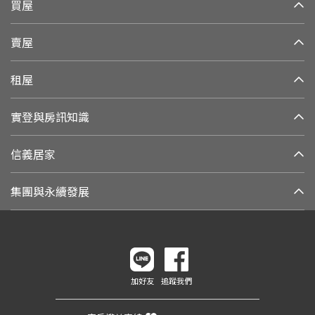
買屋
賣屋
租屋
實登與房訊知識
信義居家
集團與永續發展
加好友
追蹤我們