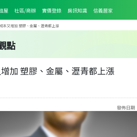
租屋
社區/商辦
實價登錄
房訊知識
信義居家
成本又增加 塑膠、金屬、瀝青都上漲
觀點
增加 塑膠、金屬、瀝青都上漲
發佈日期