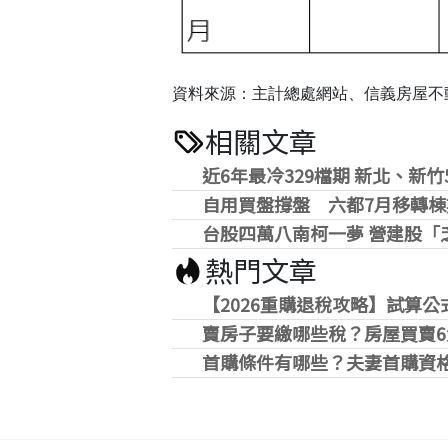
資料來源：主計總處網站、信義房屋
相關文章
近6年最冷329檔期 新北、新
自用買盤撐盤 六都7月移轉棟
台股四萬八南柯一夢 營建股「
熱門文章
【2026重購退稅攻略】試算
賣房子要繳哪些稅？房屋買賣6
首購條件有哪些？夫妻首購資