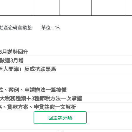
不動產企研室彙整 單位：%
竹5月逆勢回升
數連3月增
乏人問津」反成抗跌黑馬
公式、案例、申請辦法一篇搞懂
大稅務種類＋3種節稅方法一次掌握
格、貸款方案、申貸訣竅一文解析
回主題分類