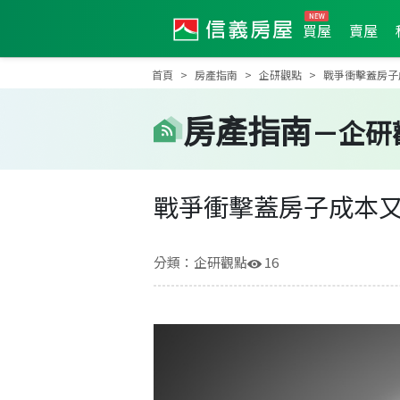
買屋
賣屋
首頁
房產指南
企研觀點
戰爭衝擊蓋房子
房產
指南
－
企研
戰爭衝擊蓋房子成本又
分類：
企研觀點
16