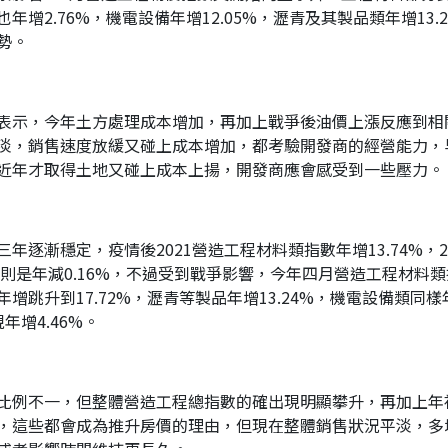
也年增2.76%，機電設備年增12.05%，瀝青及其製品類年增13
勢。
表示，今年土方處理成本增加，再加上戰爭後油價上漲反應到相
淡，銷售速度放緩又碰上成本增加，都考驗開發商的經營能力，
近年才取得土地又碰上成本上揚，開發商應會感受到一些壓力。
漸穩定，疫情後2021營造工程材料類指數年增13.74%，202
2025年則是年減0.16%，不過受到戰爭影響，今年四月營造工程材料
跳升到17.72%，瀝青等製品年增13.24%，機電設備類同樣年
增4.46%。
比例不一，但整體營造工程總指數的確出現明顯攀升，再加上年
，這些都會成為推升房價的理由，但現在整體銷售狀況平淡，多