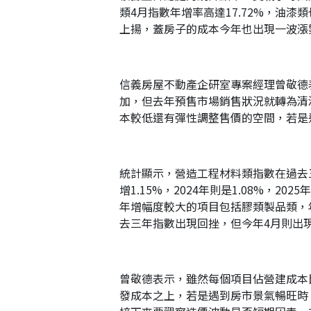
類4月指數年增率高達17.72%，油漆類
上揚，蓋房子的成本今年也出現一波漲
信義房屋不動產企研室專案經理曾敬德
加，但去年預售市場銷售狀況就轉為清
本較低還有彈性調整售價的空間，若是
統計顯示，營造工程材料類指數在過去三年逐
增1.15%，2024年則是1.08%，
年增幅度較大的項目包括膠類製品類，年增
去三年指數出現回挫，但今年4月則出現年
曾敬德表示，雖然每個項目佔營建成本
發成本之上，若是遇到房市景氣暢旺時