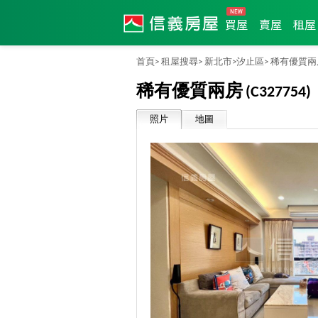
買屋
賣屋
租屋
首頁>
租屋搜尋>
新北市>
汐止區>
稀有優質兩
稀有優質兩房
(C327754)
照片
地圖