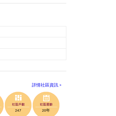
詳情社區資訊 >
247
20年