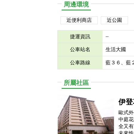
周邊環境
近便利商店
近公園
--
捷運資訊
公車站名
生活大國
公車路線
藍３６、藍
所屬社區
伊登
歐式外
中庭花
全又有
未來性