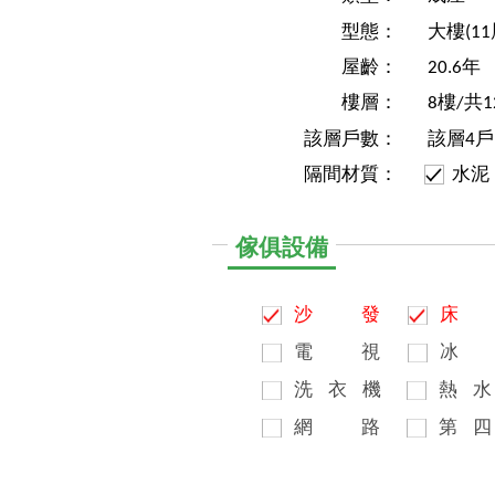
型態：
大樓(1
屋齡：
20.6年
樓層：
8樓/共1
該層戶數：
該層4戶
隔間材質：
水泥
傢俱設備
沙
發
床
電
視
冰
洗
衣
機
熱
水
網
路
第
四