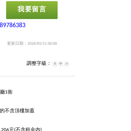
我要留言
-89786383
更新日期：2026/05/11 00:00
調整字級：
大
中
小
2廳1衛
的不含頂樓加蓋
1,206元(不含租金內)