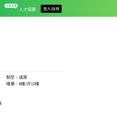
人才招募
登入/註冊
類型：成屋
樓層：8樓/共12樓
路