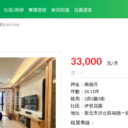
社區/商辦
實價登錄
房訊知識
信義居家
房
(C327754)
33,000
元/月
含：--
押金：兩個月
坪數：24.11坪
格局：2房2廳1衛
社區：伊登花園
地址：新北市汐止區福德一
租屋專線：