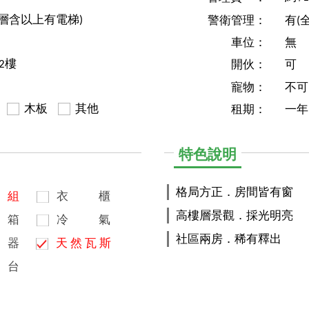
1層含以上有電梯)
警衛管理：
有(
車位：
無
2樓
開伙：
可
寵物：
不可
木板
其他
租期：
一年
特色說明
格局方正．房間皆有窗
組
衣
櫃
高樓層景觀．採光明亮
箱
冷
氣
社區兩房．稀有釋出
器
天
然
瓦
斯
台