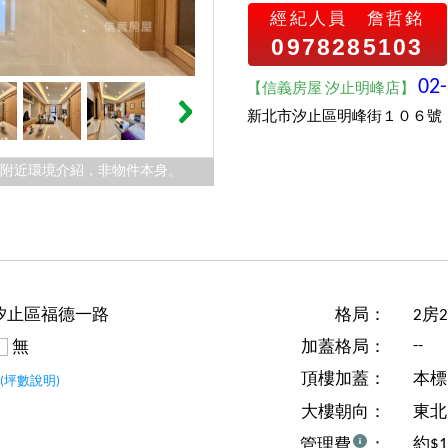
經紀人員
詹哲銘
0978285103
02
【信義房屋 汐止明峰店】
新北市汐止區明峰街１０６號
件附近環境介紹，非物件本身。
汐止區福德一路
格局：
2房
--
無
加蓋格局：
坪
頂樓加蓋：
本標
(坪數說明)
大樓朝向：
東北
約$
管理費
：