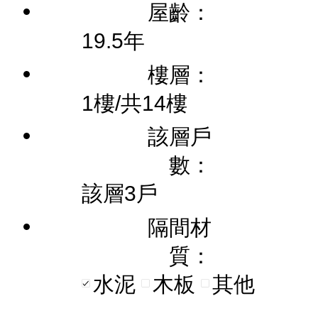
屋齡：
19.5年
樓層：
1樓/共14樓
該層戶
數：
該層3戶
隔間材
質：
水泥
木板
其他