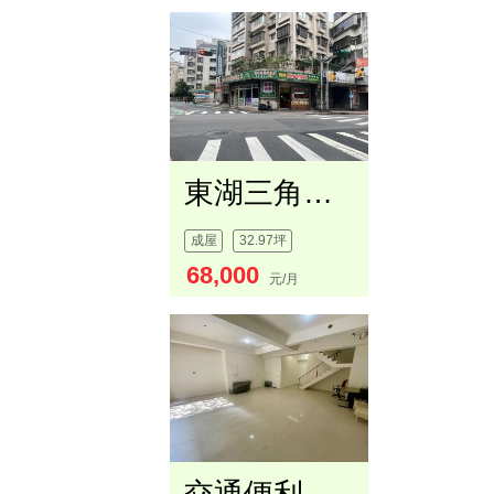
東湖三角面寛店面
成屋
32.97坪
68,000
元/月