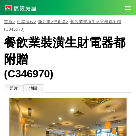
首頁>
租屋搜尋>
新北市>
汐止區>
餐飲業裝潢生財電器都附贈
(C346970)
餐飲業裝潢生財電器都
附贈
(C346970)
照片
地圖