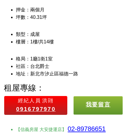
押金：兩個月
坪數：40.31坪
類型：成屋
樓層：1樓/共14樓
格局：1廳1衛1室
社區：台北爵士
地址：新北市汐止區福德一路
租屋專線：
經紀人員
洪翧
我要留言
0916797970
02-89786651
【信義房屋 大安捷運店】