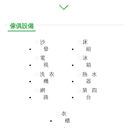
傢俱設備
沙
床
發
組
電
冰
視
箱
洗
衣
熱
水
機
器
網
第
四
路
台
衣
櫃