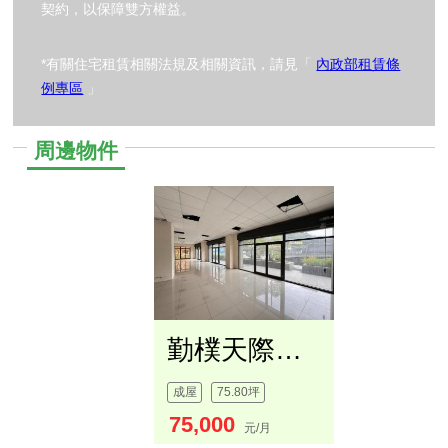
契約，以保障雙方權益。
*有關住宅租賃相關法規及相關資訊，請見「
內政部租賃條
例專區
」
周邊物件
勤樸天際店面好租
成屋
75.80坪
75,000
元/月