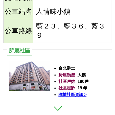
公車站名
人情味小鎮
藍２３、藍３６、藍３
公車路線
９
所屬社區
台北爵士
房屋類型
大樓
社區戶數
190戶
社區屋齡
19 年
詳情社區資訊 >