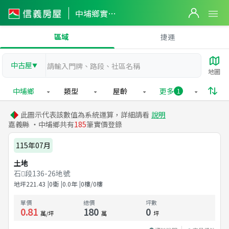
中埔鄉實價登錄
區域
捷運
中古屋
▼
地圖
中埔鄉
類型
屋齡
更多
1
此圖示代表該數值為系統運算，詳細請看
說明
嘉義縣 ・中埔鄉共有
185
筆實價登錄
115年07月
土地
石段136-26地號
地坪
221.43
0衛
0.0
年
0樓/0樓
單價
總價
坪數
0.81
180
0
萬/坪
萬
坪