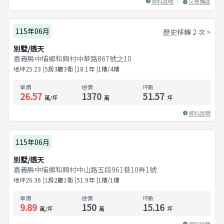
資料說明
交易備註
115年06月
歷史移轉 2 次 >
別墅/透天
嘉義縣中埔鄉和興村中華路867號之10
地坪
25.23
5房3廳3衛
18.1
年
1樓/4樓
單價
總價
坪數
26.57
1370
51.57
萬/坪
萬
坪
資料說明
115年06月
別墅/透天
嘉義縣中埔鄉和興村中山路五段961巷10弄1號
地坪
26.36
1房2廳1衛
51.9
年
1樓/1樓
單價
總價
坪數
9.89
150
15.16
萬/坪
萬
坪
資料說明