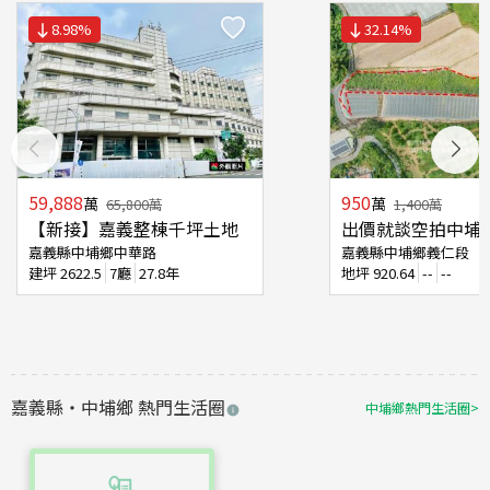
8.98
%
32.14
%
59,888
950
萬
萬
65,800
萬
1,400
萬
【新接】嘉義整棟千坪土地
出價就談空拍中埔
嘉義縣中埔鄉中華路
嘉義縣中埔鄉義仁段
建坪
2622.5
7廳
27.8年
地坪
920.64
--
--
嘉義縣
・
中埔鄉
熱門生活圈
中埔鄉
熱門生活圈
>