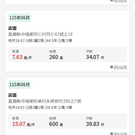
115年06月
店面
嘉義縣中埔鄉同仁村同仁42號之18
地坪
26.62
4房2廳2衛
44.3
年
1樓/2樓
單價
總價
坪數
7.63
260
34.07
萬/坪
萬
坪
資料說明
115年06月
店面
嘉義縣中埔鄉和美村永樂新村296之7號
地坪
24.05
2房3廳2衛
38.8
年
1樓/3樓
單價
總價
坪數
15.07
600
39.83
萬/坪
萬
坪
資料說明