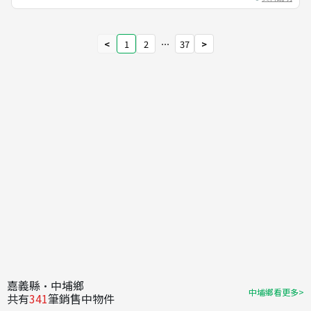
<
1
2
⋯
37
>
嘉義縣·中埔鄉
中埔鄉看更多>
共有
341
筆銷售中物件