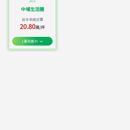
中埔生活圈
近半年成交價
20.80
萬/坪
1
筆待售中