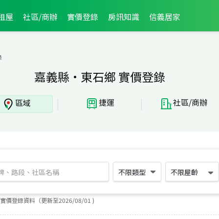
租屋
社區/商辦
實價登錄
房訊知識
信義居家
錄
嘉義縣·東石鄉 實價登錄
|
|
捷運
社區/商辦
區域
不限類型
不限屋齡
實價登錄資料（更新至
2026
/
08
/
01
)