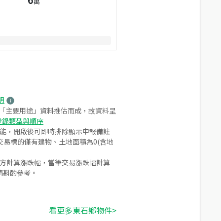
萬
明
之「主要用途」資料推估而成，故資料呈
登錄類型與順序
功能，開啟後可即時排除顯示申報備註
易標的僅有建物、土地面積為0(含地
合方計算漲跌幅，當筆交易漲跌幅計算
請斟酌參考。
看更多東石鄉物件>