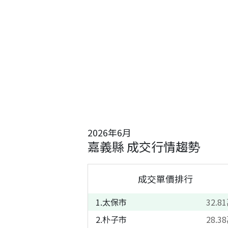
2026
年
6
月
嘉義縣
成交行情趨勢
成交單價排行
1
.
太保市
32.81
2
.
朴子市
28.38