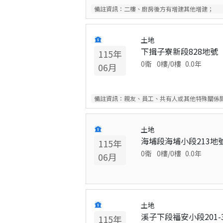
備註資訊：
二樓、廚房後方有增建其他增建；
土地
下揖子寮新段828地號
115
年
0衛
0
樓/
0
樓
0.0
年
06
月
備註資訊：
親友、員工、共有人或其他特殊關係
土地
海埔段海埔小段213地
115
年
0衛
0
樓/
0
樓
0.0
年
06
月
土地
溪子下段福安小段201-
115
年