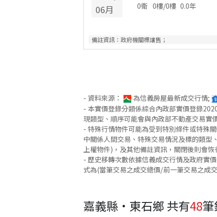
0衛
0
樓/
0
樓
0.0
年
06
月
備註資訊：
政府機關標讓售；
- 資料來源：
為信義房屋最新成交行情;
- 本實價登錄分類係綜合內政部實價登錄2
現類型、順序可能會與內政部不動產交易實
- 特殊行情物件可能為受到特別條件或特殊
中關係人間交易、特殊交易情況及標的類型、
上權物件)，及其他備註資訊，關閉後則會恢
- 歷史移轉次數依據信義成交行情及政府實
式為(當筆交易之成交總價/前一筆交易之成
嘉義縣·東石鄉
共有
48
筆