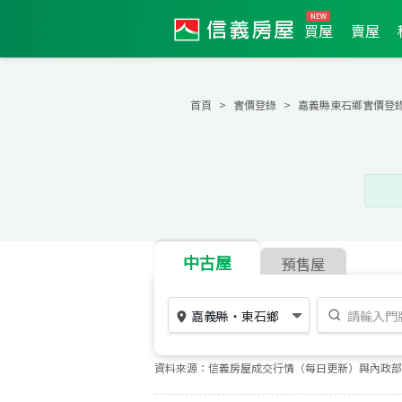
買屋
賣屋
首頁
實價登錄
嘉義縣東石鄉實價登
中古屋
預售屋
嘉義縣
・
東石鄉
資料來源：信義房屋成交行情（每日更新）與內政部