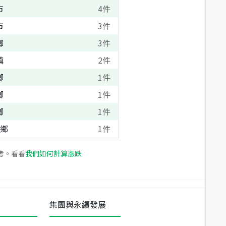
市
4
件
市
3
件
鄉
3
件
鎮
2
件
鄉
1
件
鄉
1
件
鄉
1
件
鄉
1
件
考。看看
我們如何計算漲跌
集團與永續發展