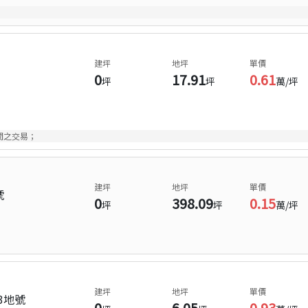
建坪
地坪
單價
0
17.91
0.61
坪
坪
萬/坪
間之交易；
建坪
地坪
單價
號
0
398.09
0.15
坪
坪
萬/坪
建坪
地坪
單價
3地號
0
6.05
0.93