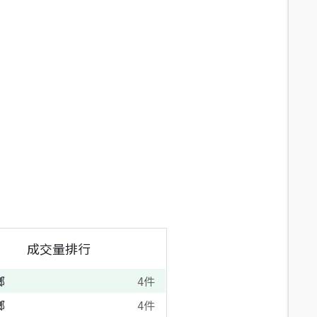
成交量排行
鄉
4
件
鄉
4
件