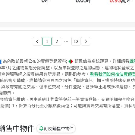
坪
坪
萬/坪
1
2
⋯
12
為內政部最新公布的實價登錄資料;
該數值為系統運算，詳細請看
說
020年7月之建物型態分類調整，以及申報登錄之建物型態、建物權狀登載
價查詢服務網之搜尋結果有所差異，請斟酌參考。
看看我們如何推估實價
關係影響所造成，詳情請參考頁面之粉色「備註資訊」欄。排除特殊交易
與政府有關之交易、僅車位交易、分件登記、含多筆土地或多棟建物、 交
復顯示。
價登錄資訊推估，再由系統比對當筆與前一筆實價登錄，交易明細完全吻
交總價)-1，計算百分比至小數點後兩位；可能與實際交易有所落差，資料
銷售中物件
訂閱銷售中物件