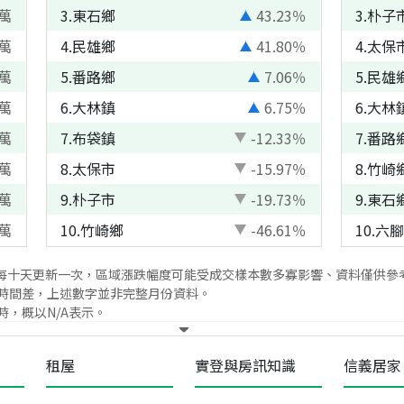
萬
3
.
東石鄉
43.23
％
3
.
朴子
萬
4
.
民雄鄉
41.80
％
4
.
太保
萬
5
.
番路鄉
7.06
％
5
.
民雄
萬
6
.
大林鎮
6.75
％
6
.
大林
萬
7
.
布袋鎮
-12.33
％
7
.
番路
萬
8
.
太保市
-15.97
％
8
.
竹崎
萬
9
.
朴子市
-19.73
％
9
.
東石
萬
10
.
竹崎鄉
-46.61
％
10
.
六腳
每十天更新一次，區域漲跌幅度可能受成交樣本數多寡影響、資料僅供參
時間差，上述數字並非完整月份資料。
，概以N/A表示。
租屋
實登與房訊知識
信義居家