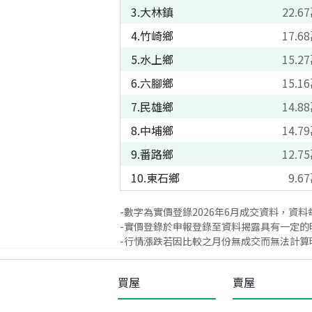
3
.
大林鎮
22.67
4
.
竹崎鄉
17.68
5
.
水上鄉
15.27
6
.
六腳鄉
15.16
7
.
民雄鄉
14.88
8
.
中埔鄉
14.79
9
.
番路鄉
12.75
10
.
東石鄉
9.67
-數字為實價登錄
2026
年
6
月成交資料，資料
-實價登錄於申報登錄至資料揭露具有一定的
-行情漲跌若因比較之月份無成交而無法計算時
買屋
賣屋