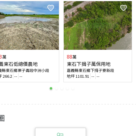
3
88
萬
萬
義東石低總價農地
東石下揖子萬保用地
義縣東石鄉栗子崙段中洲小段
嘉義縣東石鄉下揖子寮新段
坪
266.2
--
--
地坪
1101.91
--
--
圈