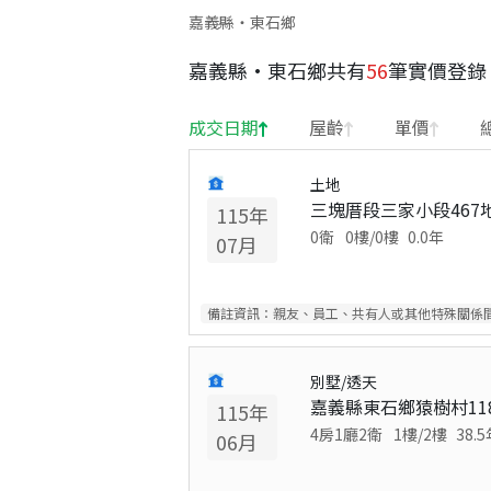
嘉義縣・東石鄉
嘉義縣
·
東石鄉
共有
56
筆實價登錄
成交日期
屋齡
單價
土地
三塊厝段三家小段467
115
年
0衛
0
樓/
0
樓
0.0
年
07
月
備註資訊：
親友、員工、共有人或其他特殊關係
別墅/透天
嘉義縣東石鄉猿樹村11
115
年
4房1廳2衛
1
樓/
2
樓
38.5
06
月