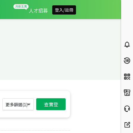
人才招募
登入/註冊
查實登
更多篩選(
1
)