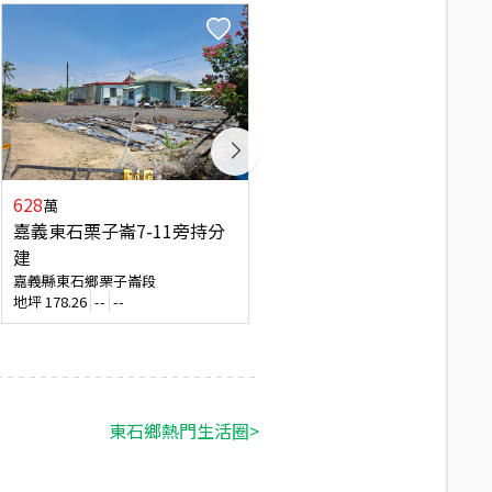
628
430
萬
萬
嘉義東石栗子崙7-11旁持分
東石龍崗派出所旁美透天
建
嘉義縣東石鄉栗子崙
建坪
50.39
4房2廳
48.6年
嘉義縣東石鄉栗子崙段
地坪
178.26
--
--
東石鄉
熱門生活圈
>