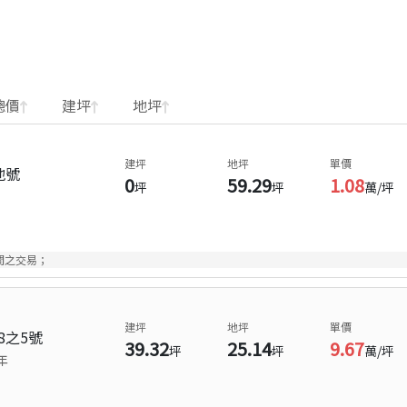
總價
建坪
地坪
建坪
地坪
單價
地號
0
59.29
1.08
坪
坪
萬/坪
間之交易；
建坪
地坪
單價
8之5號
39.32
25.14
9.67
坪
坪
萬/坪
年