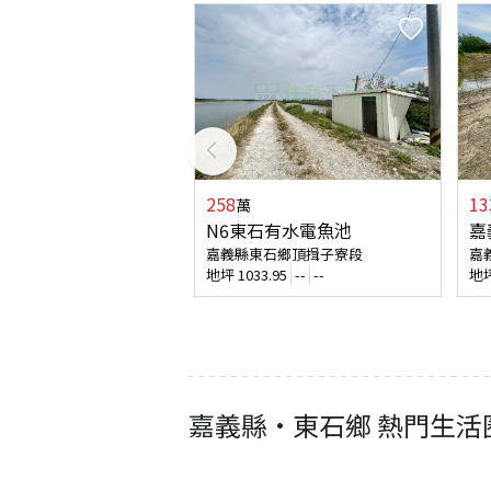
258
13
萬
N6東石有水電魚池
嘉
嘉義縣東石鄉頂揖子寮段
嘉
地坪
1033.95
--
--
地
嘉義縣
·
東石鄉
熱門生活