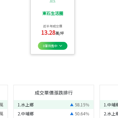
東石生活圈
近半年成交價
13.28
萬/坪
0
筆待售中
成交單價漲跌排行
萬
1
.
水上鄉
58.15
％
1
.
中埔
萬
2
.
中埔鄉
50.64
％
2
.
水上