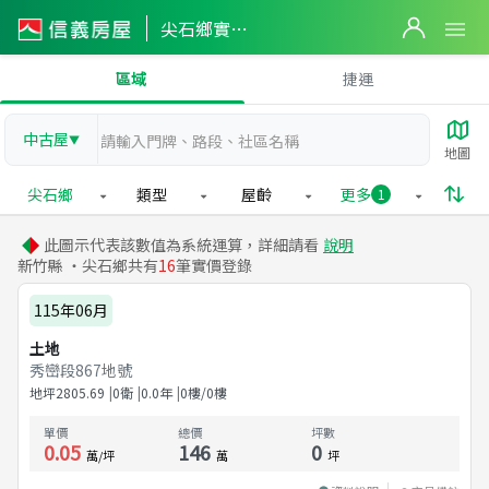
尖石鄉實價登錄
區域
捷運
中古屋
▼
地圖
尖石鄉
類型
屋齡
更多
1
此圖示代表該數值為系統運算，詳細請看
說明
新竹縣 ・尖石鄉共有
16
筆實價登錄
115年06月
土地
秀巒段867地號
地坪
2805.69
0衛
0.0
年
0樓/0樓
單價
總價
坪數
0.05
146
0
萬/坪
萬
坪