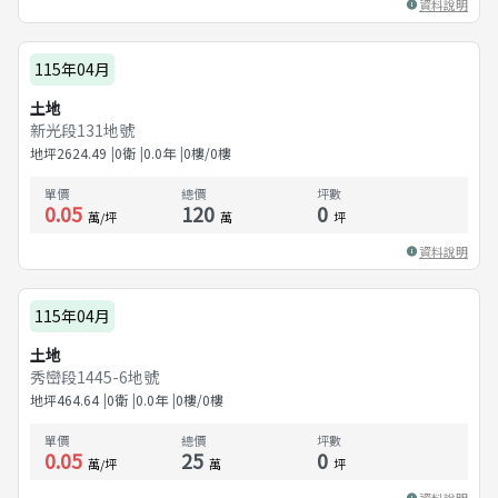
資料說明
115年04月
土地
新光段131地號
地坪
2624.49
0衛
0.0
年
0樓/0樓
單價
總價
坪數
0.05
120
0
萬/坪
萬
坪
資料說明
115年04月
土地
秀巒段1445-6地號
地坪
464.64
0衛
0.0
年
0樓/0樓
單價
總價
坪數
0.05
25
0
萬/坪
萬
坪
資料說明