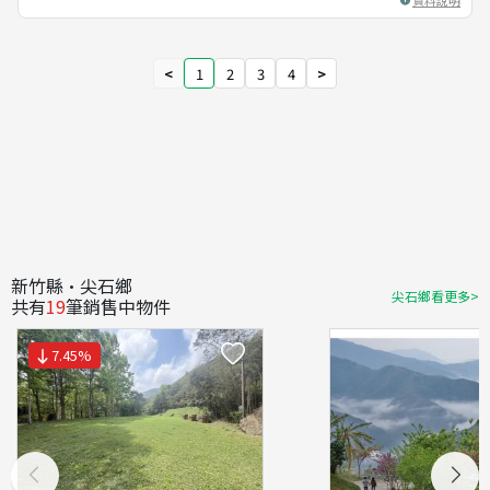
<
1
2
3
4
>
新竹縣·尖石鄉
尖石鄉看更多>
共有
19
筆銷售中物件
7.45
%