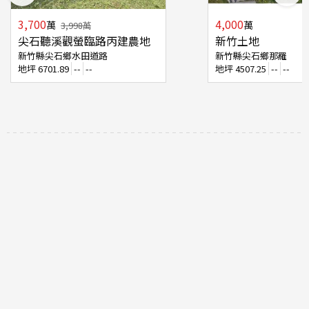
3,700
4,000
萬
萬
3,998
萬
尖石聽溪觀螢臨路丙建農地
新竹土地
新竹縣尖石鄉水田道路
新竹縣尖石鄉那羅
地坪
6701.89
--
--
地坪
4507.25
--
--