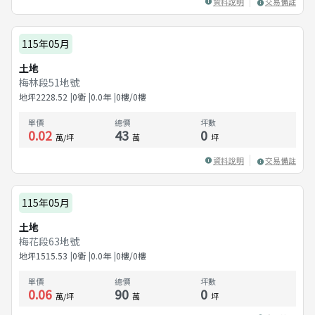
資料說明
交易備註
115年05月
土地
梅林段51地號
地坪
2228.52
0衛
0.0
年
0樓/0樓
單價
總價
坪數
0.02
43
0
萬/坪
萬
坪
資料說明
交易備註
115年05月
土地
梅花段63地號
地坪
1515.53
0衛
0.0
年
0樓/0樓
單價
總價
坪數
0.06
90
0
萬/坪
萬
坪