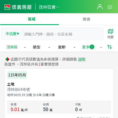
茂林區實價登錄
區域
捷運
中古屋
▼
地圖
茂林區
類型
屋齡
更多
1
此圖示代表該數值為系統運算，詳細請看
說明
高雄市 ・茂林區共有
1
筆實價登錄
115年05月
土地
茂林段64地號
地坪
3659.39
0衛
0.0
年
0樓/0樓
單價
總價
坪數
0.01
50
0
萬/坪
萬
坪