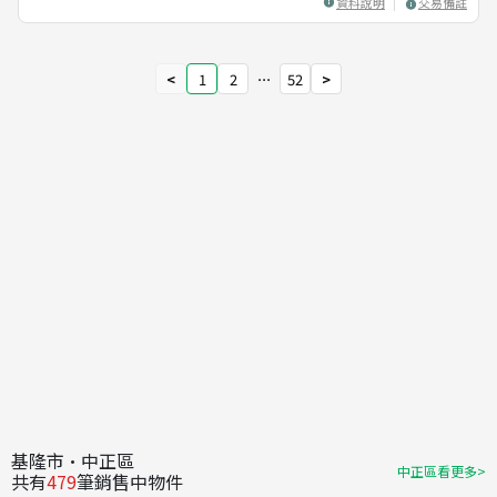
資料說明
交易備註
<
1
2
⋯
52
>
基隆市·中正區
中正區看更多>
共有
479
筆銷售中物件