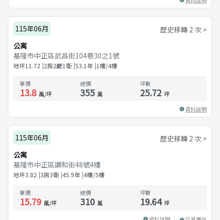
115年06月
歷史移轉 2 次 >
公寓
基隆市中正區武昌街104巷30之1號
地坪
11.72
2房2廳1衛
53.1
年
1樓/4樓
單價
總價
坪數
13.8
355
25.72
萬/坪
萬
坪
資料說明
115年06月
歷史移轉 2 次 >
公寓
基隆市中正區調和街48號4樓
地坪
3.82
3房3衛
45.9
年
4樓/5樓
單價
總價
坪數
15.79
310
19.64
萬/坪
萬
坪
資料說明
交易備註