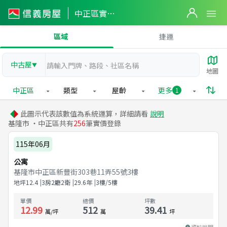
中正區實價登錄
區域
捷運
中古屋
▼
地圖
中正區
類型
屋齡
更多
1
此圖示代表該數值為系統運算，詳細請看
說明
基隆市 ・中正區共有
256
筆實價登錄
115年06月
公寓
基隆市中正區新豐街303巷11弄55號3樓
地坪
12.4
3房2廳2衛
29.6
年
3樓/5樓
單價
總價
坪數
12.99
512
39.41
萬/坪
萬
坪
資料說明