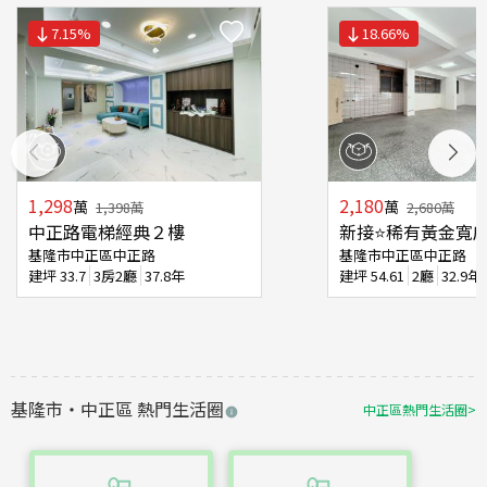
7.15
%
18.66
%
1,298
2,180
萬
萬
1,398
萬
2,680
萬
中正路電梯經典２樓
新接⭐稀有黃金寬
基隆市中正區中正路
基隆市中正區中正路
建坪
33.7
3房2廳
37.8年
建坪
54.61
2廳
32.9年
基隆市
・
中正區
熱門生活圈
中正區
熱門生活圈
>