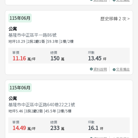
115年06月
歷史移轉 2 次 >
公寓
基隆市中正區平一路86號
地坪
10.29
2房2廳1衛
59.3
年
1樓/2樓
單價
總價
坪數
11.16
150
13.45
萬/坪
萬
坪
資料說明
交易備註
115年06月
公寓
基隆市中正區中正路640巷22之1號
地坪
5.46
3房2廳2衛
45.5
年
2樓/5樓
單價
總價
坪數
14.49
233
16.1
萬/坪
萬
坪