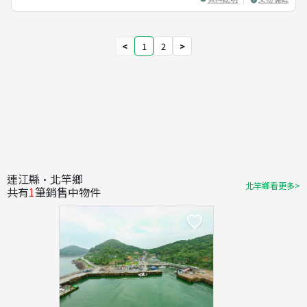
<
1
2
>
連江縣·北竿鄉
北竿鄉看更多>
共有
1
筆銷售中物件