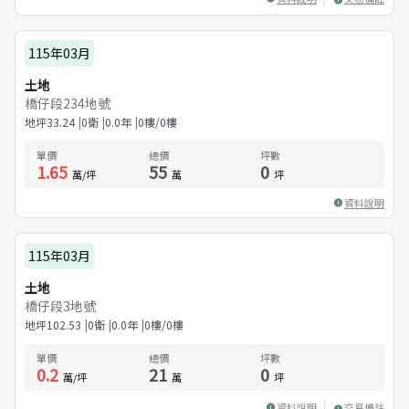
115年03月
土地
橋仔段234地號
地坪
33.24
0衛
0.0
年
0樓/0樓
單價
總價
坪數
1.65
55
0
萬/坪
萬
坪
資料說明
115年03月
土地
橋仔段3地號
地坪
102.53
0衛
0.0
年
0樓/0樓
單價
總價
坪數
0.2
21
0
萬/坪
萬
坪
資料說明
交易備註