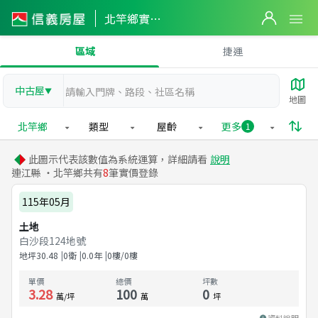
北竿鄉實價登錄
區域
捷運
中古屋
▼
地圖
北竿鄉
類型
屋齡
更多
1
此圖示代表該數值為系統運算，詳細請看
說明
連江縣 ・北竿鄉共有
8
筆實價登錄
115年05月
土地
白沙段124地號
地坪
30.48
0衛
0.0
年
0樓/0樓
單價
總價
坪數
3.28
100
0
萬/坪
萬
坪
資料說明