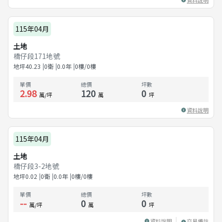
115年04月
土地
橋仔段171地號
地坪
40.23
0衛
0.0
年
0樓/0樓
單價
總價
坪數
2.98
120
0
萬/坪
萬
坪
資料說明
115年04月
土地
橋仔段3-2地號
地坪
0.02
0衛
0.0
年
0樓/0樓
單價
總價
坪數
--
0
0
萬/坪
萬
坪
資料說明
交易備註