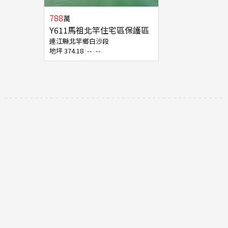
788
萬
Y611馬祖北竿住宅區保護區
連江縣北竿鄉白沙段
地坪
374.18
--
--