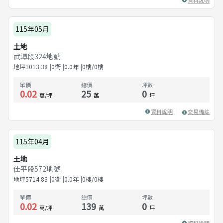
115年05月
土地
武潭段324地號
地坪
1013.38
0衛
0.0
年
0樓/0樓
單價
總價
坪數
0.02
25
0
萬/坪
萬
坪
資料說明
交易備註
115年04月
土地
佳平段572地號
地坪
5714.83
0衛
0.0
年
0樓/0樓
單價
總價
坪數
0.02
139
0
萬/坪
萬
坪
資料說明