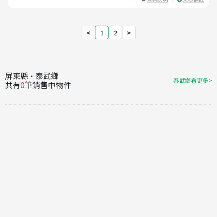
<
1
2
>
屏東縣·泰武鄉
泰武鄉看更多>
共有
0
筆銷售中物件