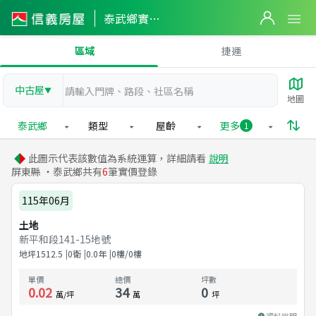
泰武鄉實價登錄
區域
捷運
中古屋
▼
地圖
泰武鄉
類型
屋齡
更多
1
此圖示代表該數值為系統運算，詳細請看
說明
屏東縣 ・泰武鄉共有
6
筆實價登錄
115年06月
土地
新平和段141-15地號
地坪
1512.5
0衛
0.0
年
0樓/0樓
單價
總價
坪數
0.02
34
0
萬/坪
萬
坪
資料說明