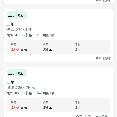
115年03月
土地
佳興段377地號
地坪
1410.66
0衛
0.0
年
0樓/0樓
單價
總價
坪數
0.02
28
0
萬/坪
萬
坪
資料說明
115年02月
土地
武潭段867-2地號
地坪
2063.35
0衛
0.0
年
0樓/0樓
單價
總價
坪數
0.02
39
0
萬/坪
萬
坪
資料說明
交易備註