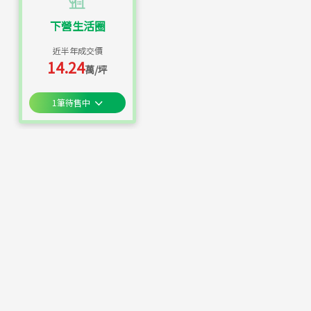
下營生活圈
近半年成交價
14.24
萬/坪
1
筆待售中