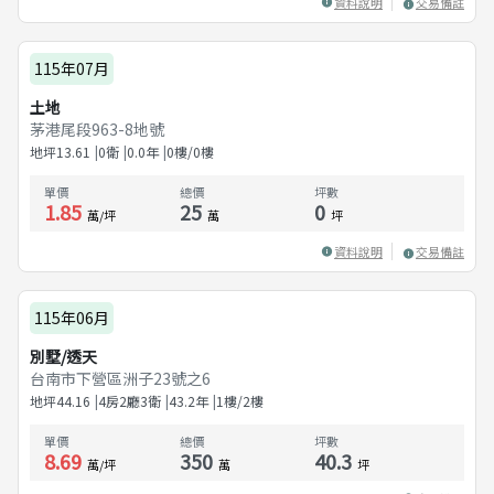
資料說明
交易備註
115年07月
土地
茅港尾段963-8地號
地坪
13.61
0衛
0.0
年
0樓/0樓
單價
總價
坪數
1.85
25
0
萬/坪
萬
坪
資料說明
交易備註
115年06月
別墅/透天
台南市下營區洲子23號之6
地坪
44.16
4房2廳3衛
43.2
年
1樓/2樓
單價
總價
坪數
8.69
350
40.3
萬/坪
萬
坪