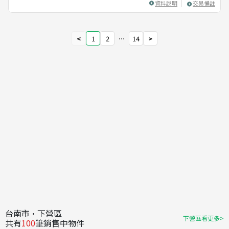
資料說明
交易備註
<
1
2
⋯
14
>
台南市·下營區
下營區看更多>
共有
100
筆銷售中物件