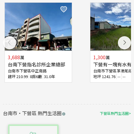
3,688
1,300
萬
萬
台南下營指名診所企業總部
下營有一塊有水有
台南市下營區中正南路
台南市下營區茅港尾段
建坪
210.99
8房6廳
31.0年
地坪
1241.76
--
--
台南市
・
下營區
熱門生活圈
下營區
熱門生活圈
>