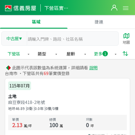
下營區實價登錄
區域
捷運
中古屋
▼
地圖
下營區
類型
屋齡
更多
1
此圖示代表該數值為系統運算，詳細請看
說明
台南市 ・下營區共有
69
筆實價登錄
115年07月
土地
麻豆寮段418-2地號
地坪
46.89
0衛
0.0
年
0樓/0樓
單價
總價
坪數
2.13
100
0
萬/坪
萬
坪