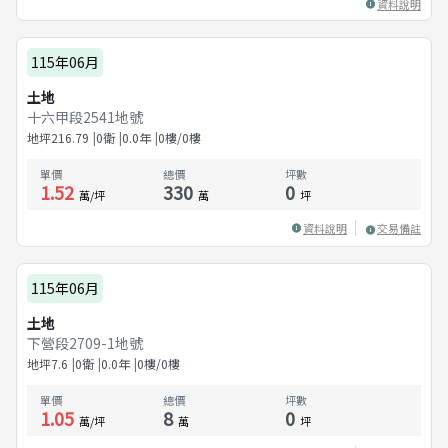
資料說明
115年06月
土地
十六甲段2541地號
地坪
216.79
0衛
0.0
年
0樓/0樓
單價
總價
坪數
1.52
330
0
萬/坪
萬
坪
資料說明
交易備註
115年06月
土地
下營段2709-1地號
地坪
7.6
0衛
0.0
年
0樓/0樓
單價
總價
坪數
1.05
8
0
萬/坪
萬
坪