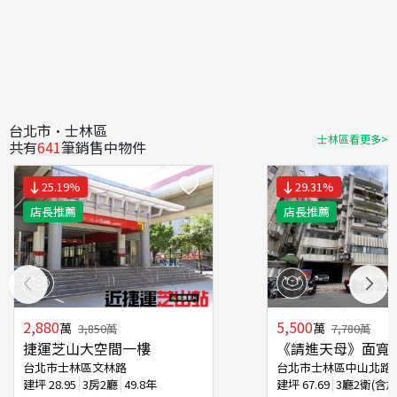
台北市·士林區
士林區看更多>
共有
641
筆銷售中物件
25.19
%
29.31
%
店長推薦
店長推薦
2,880
5,500
萬
萬
3,850
萬
7,780
萬
捷運芝山大空間一樓
《請進天母》面寬
台北市士林區文林路
台北市士林區中山北路
建坪
28.95
3房2廳
49.8年
建坪
67.69
3廳2衛(含加