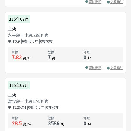
資料說明
交易備註
115年07月
土地
永平段三小段539地號
地坪
0.9
0衛
0.0
年
0樓/0樓
單價
總價
坪數
7.82
7
0
萬/坪
萬
坪
資料說明
交易備註
115年07月
土地
富安段一小段174地號
地坪
125.84
0衛
0.0
年
0樓/0樓
單價
總價
坪數
28.5
3586
0
萬/坪
萬
坪