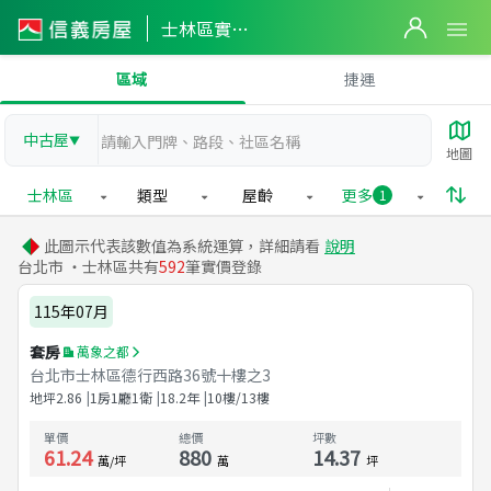
士林區實價登錄
區域
捷運
中古屋
▼
地圖
士林區
類型
屋齡
更多
1
此圖示代表該數值為系統運算，詳細請看
說明
台北市 ・士林區共有
592
筆實價登錄
115年07月
套房
萬象之都
台北市士林區德行西路36號十樓之3
地坪
2.86
1房1廳1衛
18.2
年
10樓/13樓
單價
總價
坪數
61.24
880
14.37
萬/坪
萬
坪