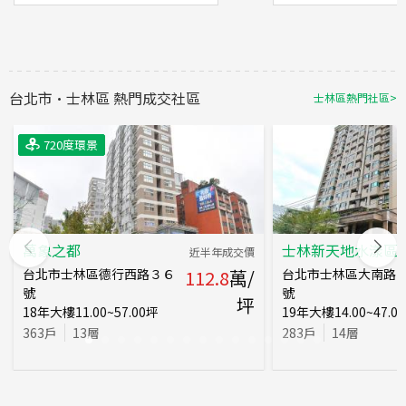
台北市
·
士林區
熱門成交社區
士林區
熱門社區
>
720度環景
720度環景
720度環景
720度環景
720度環景
萬象之都
士林新天地水漾區
近半年成交價
台北市士林區德行西路３６
112.8
萬/
台北市士林區大南路
號
號
坪
18
年
大樓
11.00~57.00
坪
19
年
大樓
14.00~47.00
363
戶
13
層
283
戶
14
層