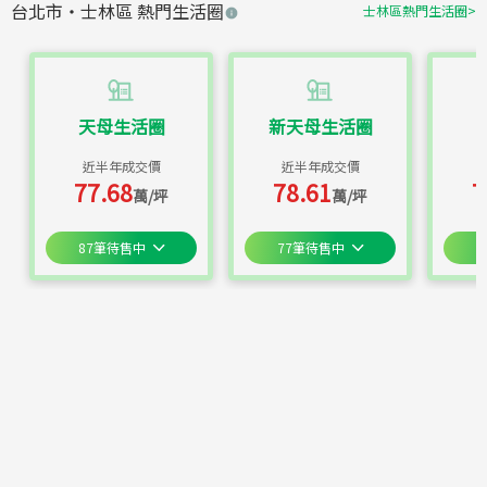
台北市
・
士林區
熱門生活圈
士林區
熱門生活圈
>
天母生活圈
新天母生活圈
近半年成交價
近半年成交價
77.68
78.61
7
萬/坪
萬/坪
87
筆待售中
77
筆待售中
6