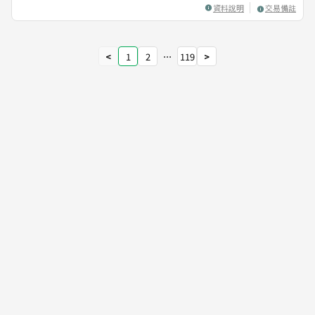
資料說明
交易備註
<
1
2
⋯
119
>