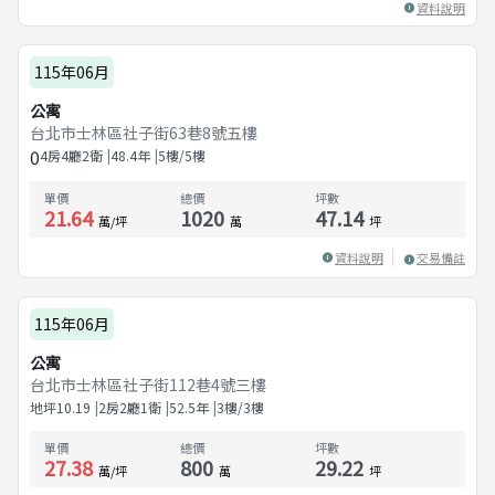
資料說明
115年06月
公寓
台北市士林區社子街63巷8號五樓
0
4房4廳2衛
48.4
年
5樓/5樓
單價
總價
坪數
21.64
1020
47.14
萬/坪
萬
坪
資料說明
交易備註
115年06月
公寓
台北市士林區社子街112巷4號三樓
地坪
10.19
2房2廳1衛
52.5
年
3樓/3樓
單價
總價
坪數
27.38
800
29.22
萬/坪
萬
坪