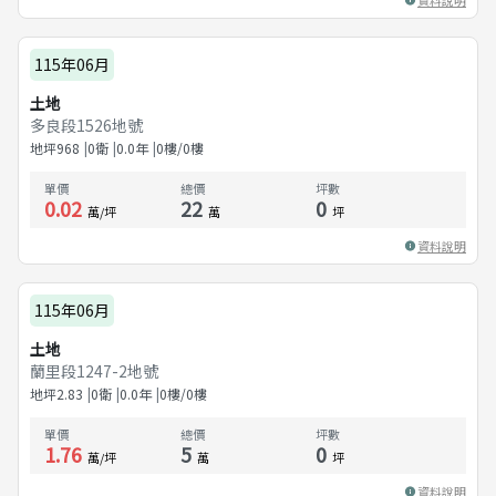
115年06月
土地
多良段1526地號
地坪
968
0衛
0.0
年
0樓/0樓
單價
總價
坪數
0.02
22
0
萬/坪
萬
坪
資料說明
115年06月
土地
蘭里段1247-2地號
地坪
2.83
0衛
0.0
年
0樓/0樓
單價
總價
坪數
1.76
5
0
萬/坪
萬
坪
資料說明