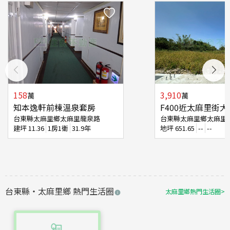
158
3,910
萬
萬
知本逸軒前棟溫泉套房
F400近太麻里街
台東縣太麻里鄉太麻里龍泉路
台東縣太麻里鄉太麻里
建坪
11.36
1房1衛
31.9年
地坪
651.65
--
--
台東縣
・
太麻里鄉
熱門生活圈
太麻里鄉
熱門生活圈
>