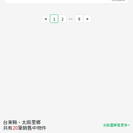
<
1
2
⋯
9
>
台東縣·太麻里鄉
太麻里鄉看更多>
共有
20
筆銷售中物件