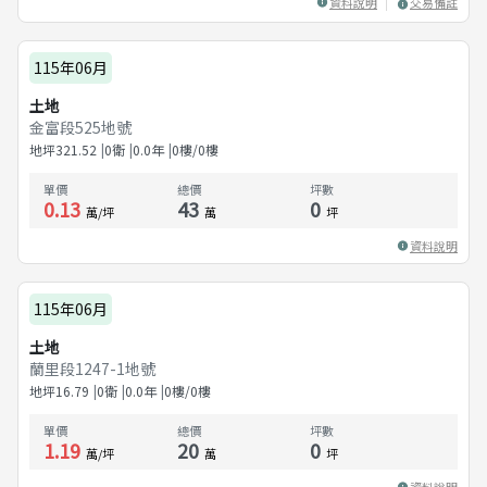
資料說明
交易備註
115年06月
土地
金富段525地號
地坪
321.52
0衛
0.0
年
0樓/0樓
單價
總價
坪數
0.13
43
0
萬/坪
萬
坪
資料說明
115年06月
土地
蘭里段1247-1地號
地坪
16.79
0衛
0.0
年
0樓/0樓
單價
總價
坪數
1.19
20
0
萬/坪
萬
坪
資料說明