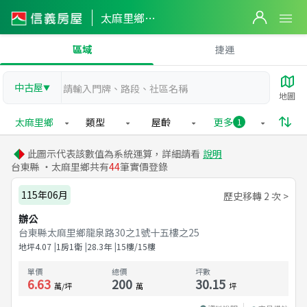
太麻里鄉實價登錄
區域
捷運
中古屋
▼
地圖
太麻里鄉
類型
屋齡
更多
1
此圖示代表該數值為系統運算，詳細請看
說明
台東縣 ・太麻里鄉共有
44
筆實價登錄
115年06月
歷史移轉 2 次 >
辦公
台東縣太麻里鄉龍泉路30之1號十五樓之25
地坪
4.07
1房1衛
28.3
年
15樓/15樓
單價
總價
坪數
6.63
200
30.15
萬/坪
萬
坪