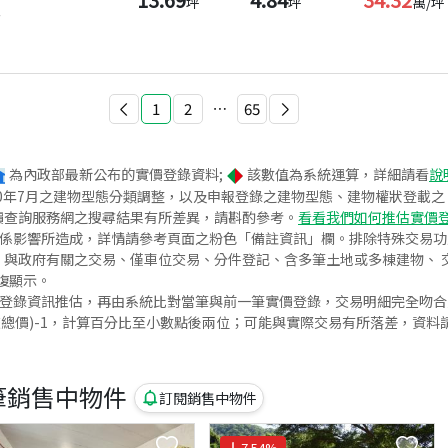
坪
坪
萬/坪
年
1
2
⋯
65
為內政部最新公布的實價登錄資料;
該數值為系統運算，詳細請看
說
020年7月之建物型態分類調整，以及申報登錄之建物型態、建物權狀登載
價查詢服務網之搜尋結果有所差異，請斟酌參考。
看看我們如何推估實價
關係影響所造成，詳情請參考頁面之粉色「備註資訊」欄。排除特殊交易
與政府有關之交易、僅車位交易、分件登記、含多筆土地或多棟建物、 交
復顯示。
價登錄資訊推估，再由系統比對當筆與前一筆實價登錄，交易明細完全吻
交總價)-1，計算百分比至小數點後兩位；可能與實際交易有所落差，資料
筆銷售中物件
訂閱銷售中物件
7.54
%