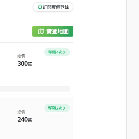
訂閱實價登錄
實登地圖
移轉
4
次
總價
300
萬
移轉
2
次
總價
240
萬