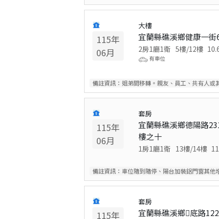
大樓
宜蘭縣礁溪鄉健康一街
115
年
2房1廳1衛
5
樓/
12
樓
10.
06
月
有車位
備註資訊：
姐弟間移轉。親友、員工、共有人或
套房
宜蘭縣礁溪鄉德陽路231
115
年
樓之十
06
月
1房1廳1衛
13
樓/
14
樓
11
備註資訊：
車位隨到隨停、陽台加裝鋁門窗其他
套房
宜蘭縣礁溪鄉底路12
115
年