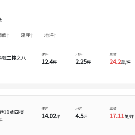
錄
總價
建坪
地坪
建坪
地坪
單價
4號二樓之八
12.4
2.25
24.2
坪
坪
萬/坪
建坪
地坪
單價
巷19號四樓
14.02
4.5
17.11
坪
坪
萬/坪
年