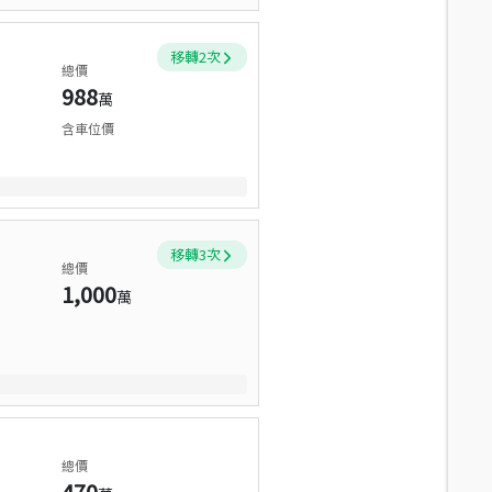
移轉
2
次
總價
988
萬
含車位價
移轉
3
次
總價
1,000
萬
總價
470