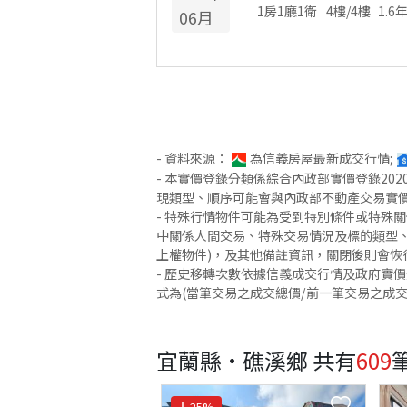
1房1廳1衛
4
樓/
4
樓
1.6
06
月
- 資料來源：
為信義房屋最新成交行情;
- 本實價登錄分類係綜合內政部實價登錄2
現類型、順序可能會與內政部不動產交易實
- 特殊行情物件可能為受到特別條件或特殊
中關係人間交易、特殊交易情況及標的類型、
上權物件)，及其他備註資訊，關閉後則會恢
- 歷史移轉次數依據信義成交行情及政府實
式為(當筆交易之成交總價/前一筆交易之成
宜蘭縣·礁溪鄉
共有
609
25
%