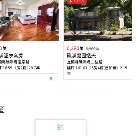
0
6,380
萬
萬
6,900
萬
溪溫泉套房
礁溪庭園透天
蘭縣礁溪鄉溫泉路
宜蘭縣礁溪鄉二結路
坪
16.59
1房2廳
28.7年
建坪
161.03
26房4廳(含加蓋)
21.5
年
圈