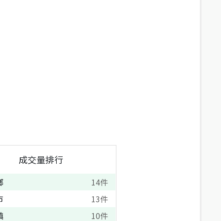
成交量排行
鄉
14
件
市
13
件
鎮
10
件