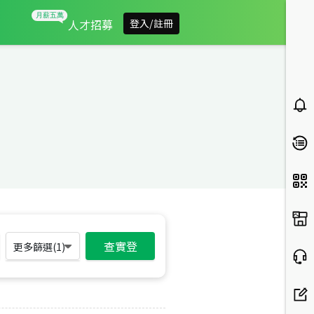
人才招募
登入/註冊
查實登
更多篩選(
1
)