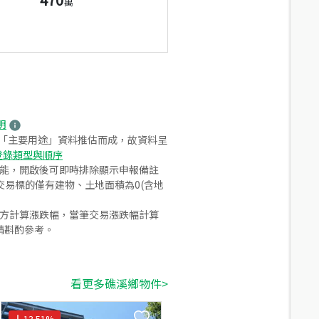
萬
明
之「主要用途」資料推估而成，故資料呈
登錄類型與順序
功能，開啟後可即時排除顯示申報備註
易標的僅有建物、土地面積為0(含地
合方計算漲跌幅，當筆交易漲跌幅計算
請斟酌參考。
看更多礁溪鄉物件>
13.51
%