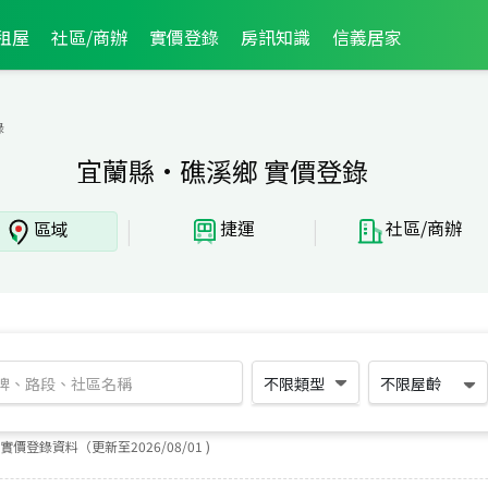
租屋
社區/商辦
實價登錄
房訊知識
信義居家
錄
宜蘭縣·礁溪鄉 實價登錄
|
|
捷運
社區/商辦
區域
不限類型
不限屋齡
實價登錄資料（更新至
2026
/
08
/
01
)