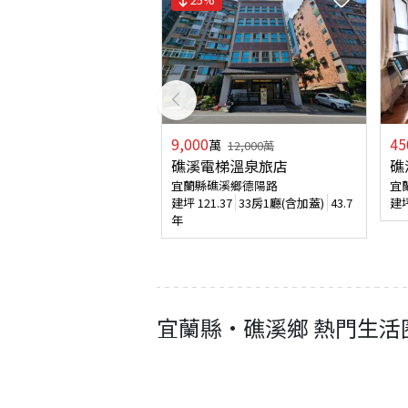
9,000
45
萬
12,000
萬
礁溪電梯溫泉旅店
礁
宜蘭縣礁溪鄉德陽路
宜
建坪
121.37
33房1廳(含加蓋)
43.7
建
年
宜蘭縣
·
礁溪鄉
熱門生活