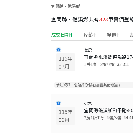
宜蘭縣・礁溪鄉
宜蘭縣
·
礁溪鄉
共有
323
筆實價登
成交日期
屋齡
單價
套房
宜蘭縣礁溪鄉德陽路17
115
年
1房1衛
2
樓/
7
樓
33.3
年
07
月
備註資訊：
增建部分:陽台加窗其他增建；
公寓
宜蘭縣礁溪鄉和平路40
115
年
2房1廳1衛
4
樓/
5
樓
44.4
06
月