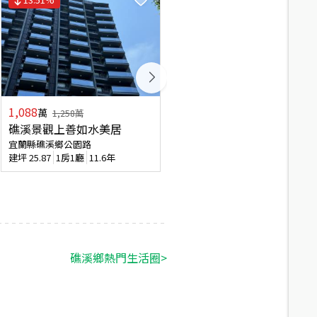
1,088
5,680
萬
萬
1,258
萬
礁溪景觀上善如水美居
礁溪知名農場出售
宜蘭縣礁溪鄉公園路
宜蘭縣礁溪鄉塭底路
建坪
25.87
1房1廳
11.6年
建坪
119.69
3房4廳
11.1年
礁溪鄉
熱門生活圈
>