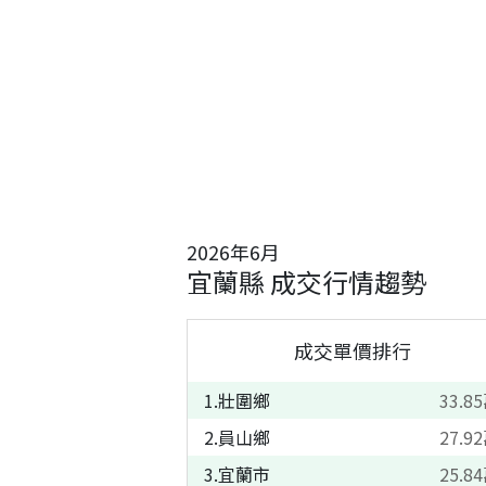
2026
年
6
月
宜蘭縣
成交行情趨勢
成交單價排行
1
.
壯圍鄉
33.85
2
.
員山鄉
27.92
3
.
宜蘭市
25.84