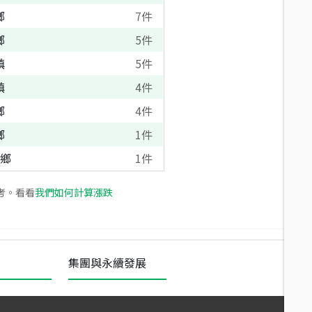
鄉
7
件
鄉
5
件
鎮
5
件
鎮
4
件
鄉
4
件
鄉
1
件
鄉
1
件
考。看看
我們如何計算漲跌
集團與永續發展