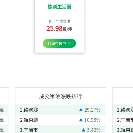
礁溪生活圈
近半年成交價
25.98
萬/坪
17
筆待售中
成交單價漲跌排行
萬
1
.
礁溪鄉
29.17
％
1
.
礁溪
萬
2
.
羅東鎮
10.96
％
2
.
宜蘭
萬
3
.
宜蘭市
5.42
％
3
.
羅東