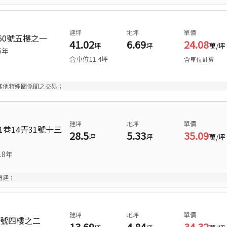
建坪
地坪
單價
60號五樓之一
41.02
6.69
24.08
坪
坪
萬/坪
6
年
含車位
11.4
坪
含車位計算
其他特殊關係間之交易；
建坪
地坪
單價
巷14弄31號十三
28.5
5.33
35.09
坪
坪
萬/坪
.8
年
增建；
建坪
地坪
單價
2號四樓之二
13.69
4.84
34.32