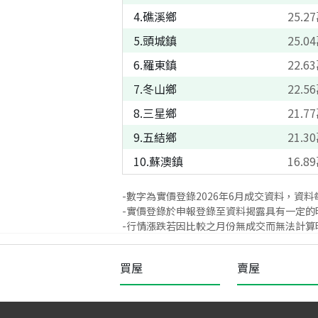
4
.
礁溪鄉
25.27
5
.
頭城鎮
25.04
6
.
羅東鎮
22.63
7
.
冬山鄉
22.56
8
.
三星鄉
21.77
9
.
五結鄉
21.30
10
.
蘇澳鎮
16.89
-數字為實價登錄
2026
年
6
月成交資料，資料
-實價登錄於申報登錄至資料揭露具有一定的
-行情漲跌若因比較之月份無成交而無法計算時
買屋
賣屋