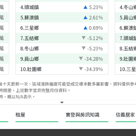
萬
4
.
頭城鎮
5.23
％
4
.
冬山
萬
5
.
蘇澳鎮
2.61
％
5
.
員山
萬
6
.
三星鄉
0.69
％
6
.
蘇澳
萬
7
.
五結鄉
-5.12
％
7
.
頭城
萬
8
.
冬山鄉
-5.23
％
8
.
五結
萬
9
.
員山鄉
-34.28
％
9
.
壯圍
萬
10
.
壯圍鄉
-34.39
％
10
.
三星
每十天更新一次，區域漲跌幅度可能受成交樣本數多寡影響、資料僅供參
時間差，上述數字並非完整月份資料。
，概以N/A表示。
租屋
實登與房訊知識
信義居家