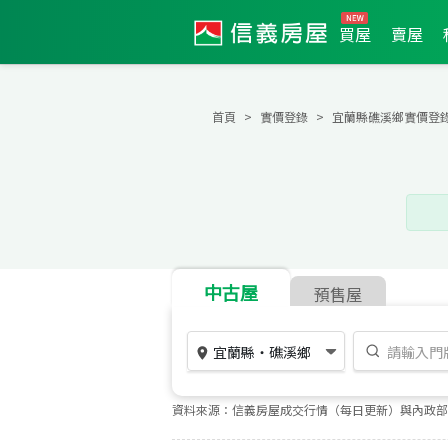
買屋
賣屋
首頁
實價登錄
宜蘭縣礁溪鄉實價登
中古屋
預售屋
宜蘭縣
・
礁溪鄉
資料來源：信義房屋成交行情（每日更新）與內政部