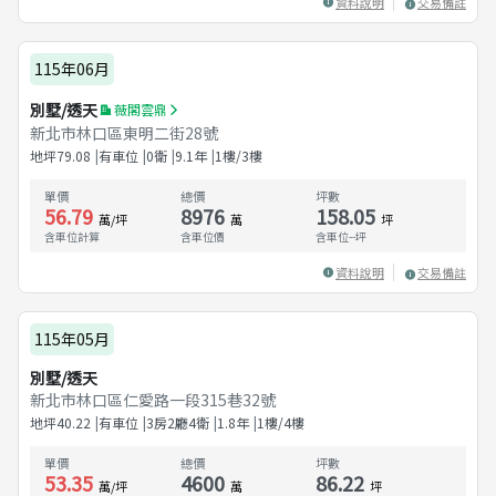
資料說明
交易備註
115年06月
別墅/透天
薇閣雲鼎
新北市林口區東明二街28號
地坪
79.08
有車位
0衛
9.1
年
1樓/3樓
單價
總價
坪數
56.79
8976
158.05
萬/坪
萬
坪
含車位計算
含車位價
含車位
--
坪
資料說明
交易備註
115年05月
別墅/透天
新北市林口區仁愛路一段315巷32號
地坪
40.22
有車位
3房2廳4衛
1.8
年
1樓/4樓
單價
總價
坪數
53.35
4600
86.22
萬/坪
萬
坪