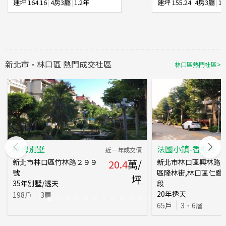
建坪
164.16
4房3廳
1.2年
建坪
155.24
4房3廳
1.
新北市
·
林口區
熱門成交社區
林口區
熱門社區
>
歐鄉別墅
法國小鎮-香榭區
近一年成交價
新北市林口區竹林路２９９
20.4
萬/
新北市林口區興林路,
號
區隆林街,林口區仁愛
坪
35
年
別墅/透天
段
20
年
透天
198
戶
3
層
65
戶
3、6
層