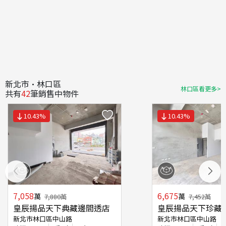
新北市·林口區
林口區看更多>
共有
42
筆銷售中物件
10.43
%
10.43
%
7,058
6,675
萬
萬
7,880
萬
7,452
萬
皇辰揚品天下典藏邊間透店
皇辰揚品天下珍藏
新北市林口區中山路
新北市林口區中山路