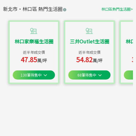
新北市
・
林口區
熱門生活圈
林口區
熱門生活圈
>
林口家樂福生活圈
三井Outlet生活圈
林口
近半年成交價
近半年成交價
47.85
54.82
3
萬/坪
萬/坪
130
筆待售中
68
筆待售中
4