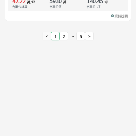
42.22
5930
140.45
萬/坪
萬
坪
含車位計算
含車位價
含車位
--
坪
資料說明
<
1
2
⋯
5
>