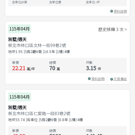
含車位計算
含車位價
含車位
--
坪
資料說明
115年04月
歷史移轉 3 次 >
別墅/透天
新北市林口區文林一街99巷2號
地坪
1.95
5房2廳6衛
16.5
年
1樓/4樓
單價
總價
坪數
22.21
70
3.15
萬/坪
萬
坪
資料說明
交易備註
115年04月
別墅/透天
新北市林口區仁愛路一段83巷2號
地坪
55.74
有車位
5房2廳6衛
0.8
年
1樓/4樓
單價
總價
坪數