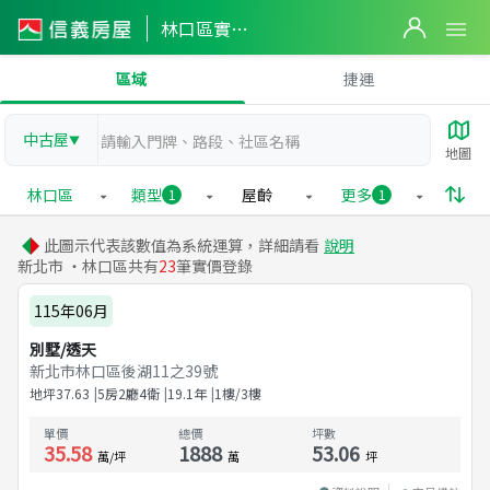
林口區實價登錄
區域
捷運
中古屋
▼
地圖
林口區
類型
屋齡
更多
1
1
此圖示代表該數值為系統運算，詳細請看
說明
新北市 ・林口區共有
23
筆實價登錄
115年06月
別墅/透天
新北市林口區後湖11之39號
地坪
37.63
5房2廳4衛
19.1
年
1樓/3樓
單價
總價
坪數
35.58
1888
53.06
萬/坪
萬
坪