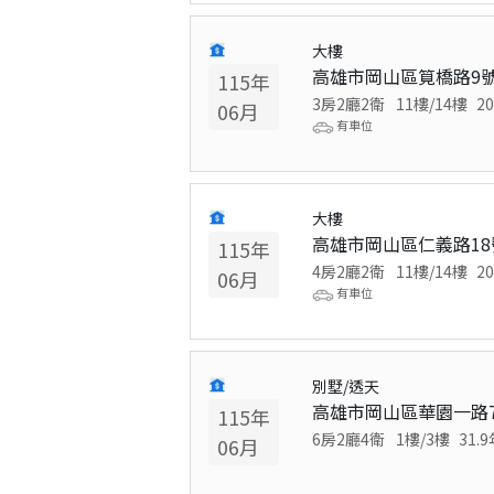
大樓
高雄市岡山區筧橋路9
115
年
3房2廳2衛
11
樓/
14
樓
20
06
月
有車位
大樓
高雄市岡山區仁義路18
115
年
4房2廳2衛
11
樓/
14
樓
20
06
月
有車位
別墅/透天
高雄市岡山區華園一路7
115
年
6房2廳4衛
1
樓/
3
樓
31.9
06
月