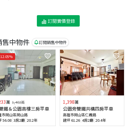
訂閱實價登錄
銷售中物件
訂閱銷售中物件
12.05
%
233
1,398
萬
萬
1,402
萬
雙鐵＆公園高樓三房平車
公園旁雙鐵共構四房平車
雄市岡山區岡山路
高雄市岡山區仁義路
坪
56.08
3房2廳
20.2年
建坪
61.26
4房2廳
20.4年