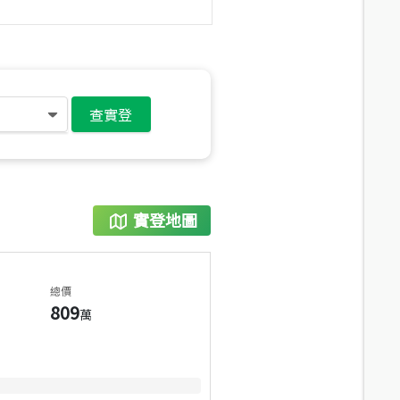
查實登
實登地圖
總價
809
萬