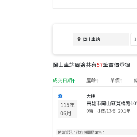
岡山車站
岡山車站
周邊共有
57
筆實價登錄
成交日期
屋齡
單價
大樓
高雄市岡山區筧橋路1
115
年
0衛
-1
樓/
13
樓
20.1
年
06
月
備註資訊：
政府機關標讓售；