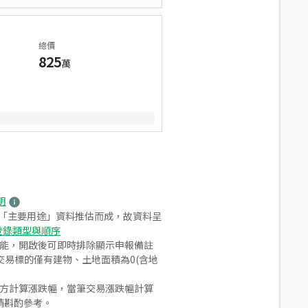
總價
825
萬
明
之「主要用途」資料推估而成，故資料呈
登錄類型與順序
功能，開啟後可即時排除顯示申報備註
易標的僅有建物、土地面積為0(含地
合方計算漲跌幅，當筆交易漲跌幅計算
請斟酌參考。