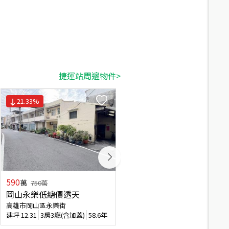
捷運站周邊物件>
21.33
%
590
1,660
萬
萬
750
萬
岡山永樂低總價透天
近岡山火車站稀有樓店Ａ
高雄市岡山區永樂街
高雄市岡山區大德二路
建坪
12.31
3房3廳(含加蓋)
58.6年
建坪
53.05
4房2廳
33.3年