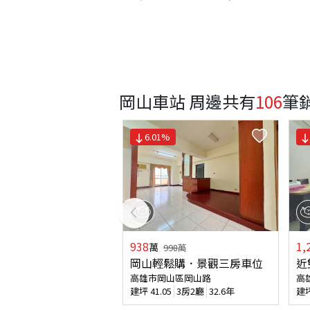
岡山車站 周邊
共有
106
筆
6.01
%
938
1,
萬
998
萬
岡山輕鬆購．景觀三房車位
近
高雄市岡山區岡山路
高
建坪
41.05
3房2廳
32.6年
建