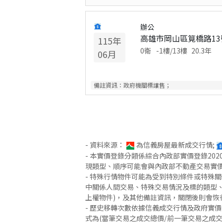
辦公
高雄市岡山區筧橋路1
115
年
0衛
-1
樓/
13
樓
20.3
年
06
月
備註資訊：
政府機關標讓售；
- 資料來源：
為信義房屋最新成交行情;
- 本實價登錄分類係綜合內政部實價登錄2
現類型、順序可能會與內政部不動產交易實
- 特殊行情物件可能為受到特別條件或特殊
中關係人間交易、特殊交易情況及標的類型、
上權物件)，及其他備註資訊，關閉後則會恢
- 歷史移轉次數依據信義成交行情及政府實
式為(當筆交易之成交總價/前一筆交易之成