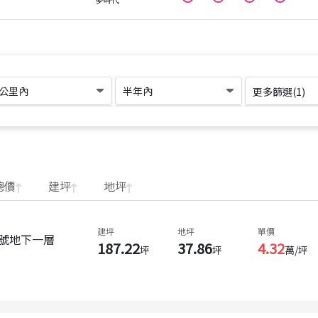
1公里內
半年內
更多篩選(
1
)
總價
建坪
地坪
建坪
地坪
單價
0號地下一層
187.22
37.86
4.32
坪
坪
萬/坪