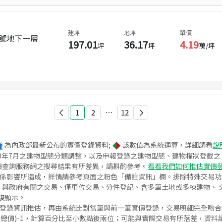
建坪
地坪
單價
3號地下一層
197.01
36.17
4.19
坪
坪
萬/坪
1
2
⋯
12
為內政部最新公布的實價登錄資料;
該數值為系統運算，詳細請看
說
020年7月之建物型態分類調整，以及申報登錄之建物型態、建物權狀登載
價查詢服務網之搜尋結果有所差異，請斟酌參考。
看看我們如何推估實價
關係影響所造成，詳情請參考頁面之粉色「備註資訊」欄。排除特殊交易
與政府有關之交易、僅車位交易、分件登記、含多筆土地或多棟建物、 交
復顯示。
價登錄資訊推估，再由系統比對當筆與前一筆實價登錄，交易明細完全吻
交總價)-1，計算百分比至小數點後兩位；可能與實際交易有所落差，資料