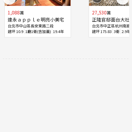
1,088
27,530
萬
萬
達永ａｐｐｌｅ明亮小美宅
正隆官邸面台大社
台北市中山區長安東路二段
台北市中正區杭州南路
建坪
10.9
1廳1衛(含加蓋)
19.4年
建坪
175.83
3衛
2.9年