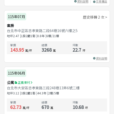
資料說明
交易備註
115年07月
歷史移轉 2 次 >
套房
台北市中正區忠孝東路二段64巷16號六樓之5
地坪
2.47
1房2廳1衛
0.8
年
6樓/21樓
單價
總價
坪數
143.95
3268
22.7
萬/坪
萬
坪
資料說明
115年06月
公寓
正義東村
台北市大安區忠孝東路三段248巷13弄6號二樓
地坪
3.12
3房2廳1衛
44.3
年
2樓/5樓
單價
總價
坪數
62.73
670
10.68
萬/坪
萬
坪