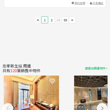
資料說明
交易備註
<
1
2
⋯
59
>
忠孝新生站 周邊
捷運站周邊物件>
共有
320
筆銷售中物件