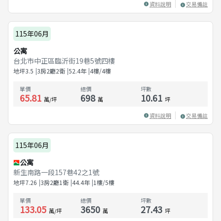
資料說明
交易備註
115年06月
公寓
台北市中正區臨沂街19巷5號四樓
地坪
3.5
3房2廳2衛
52.4
年
4樓/4樓
單價
總價
坪數
65.81
698
10.61
萬/坪
萬
坪
資料說明
交易備註
115年06月
公寓
新生南路一段157巷42之1號
地坪
7.26
3房2廳1衛
44.4
年
1樓/5樓
單價
總價
坪數
133.05
3650
27.43
萬/坪
萬
坪