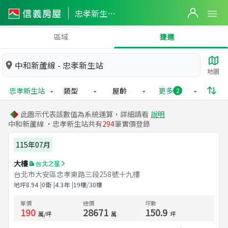
忠孝新生站實價登錄
區域
捷運
中和新蘆線 - 忠孝新生站
地圖
忠孝新生站
類型
屋齡
更多
2
此圖示代表該數值為系統運算，詳細請看
說明
中和新蘆線 ・忠孝新生站共有
294
筆實價登錄
115年07月
大樓
台北之星
台北市大安區忠孝東路三段258號十九樓
地坪
8.94
0衛
4.3
年
19樓/30樓
單價
總價
坪數
190
28671
150.9
萬/坪
萬
坪