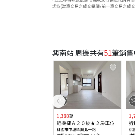
式為(當筆交易之成交總價/前一筆交易之成
興南站 周邊
共有
51
筆銷售
1,388
1,
萬
近機捷Ａ２０綻★２房車位
近
桃園市中壢區興北一路
桃