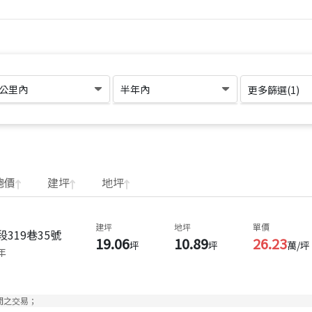
1公里內
半年內
更多篩選(
1
)
總價
建坪
地坪
建坪
地坪
單價
319巷35號
19.06
10.89
26.23
坪
坪
萬/坪
年
間之交易；