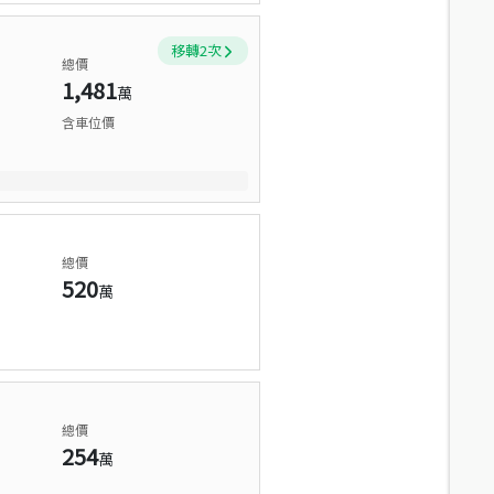
移轉
2
次
總價
1,481
萬
含車位價
總價
520
萬
總價
254
萬