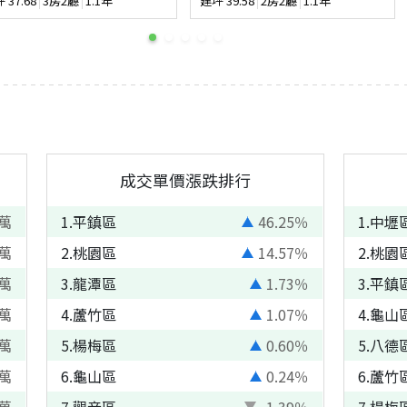
坪
37.68
3房2廳
1.1年
建坪
39.58
2房2廳
1.1年
成交單價漲跌排行
萬
1
.
平鎮區
46.25
％
1
.
中壢
萬
2
.
桃園區
14.57
％
2
.
桃園
萬
3
.
龍潭區
1.73
％
3
.
平鎮
萬
4
.
蘆竹區
1.07
％
4
.
龜山
萬
5
.
楊梅區
0.60
％
5
.
八德
萬
6
.
龜山區
0.24
％
6
.
蘆竹