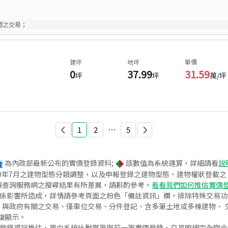
間之交易；
建坪
地坪
單價
0
37.99
31.59
坪
坪
萬/坪
1
2
⋯
5
為內政部最新公布的實價登錄資料;
該數值為系統運算，詳細請看
說
020年7月之建物型態分類調整，以及申報登錄之建物型態、建物權狀登載
價查詢服務網之搜尋結果有所差異，請斟酌參考。
看看我們如何推估實價
關係影響所造成，詳情請參考頁面之粉色「備註資訊」欄。排除特殊交易
與政府有關之交易、僅車位交易、分件登記、含多筆土地或多棟建物、 交
復顯示。
價登錄資訊推估，再由系統比對當筆與前一筆實價登錄，交易明細完全吻