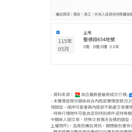
備註資訊：
親友、員工、共有人或其他特殊關係
土地
聖德段654地號
115
年
0衛
0
樓/
0
樓
0.0
年
05
月
- 資料來源：
為信義房屋最新成交行情;
- 本實價登錄分類係綜合內政部實價登錄2
現類型、順序可能會與內政部不動產交易實
- 特殊行情物件可能為受到特別條件或特殊
中關係人間交易、特殊交易情況及標的類型、
上權物件)，及其他備註資訊，關閉後則會恢
- 歷史移轉次數依據信義成交行情及政府實