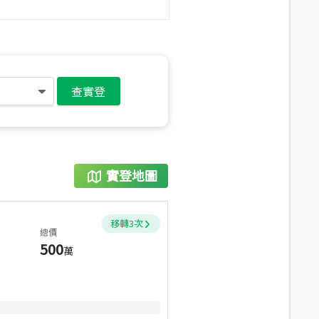
查實登
實登地圖
移轉
3
次
總價
500
萬