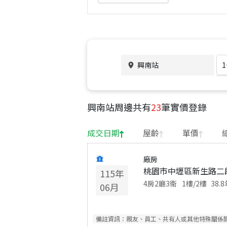
興南站
興南站
周邊共有
23
筆實價登錄
成交日期
屋齡
單價
廠房
桃園市中壢區新生路二段
115
年
4房2廳3衛
1
樓/
2
樓
38.8
06
月
備註資訊：
親友、員工、共有人或其他特殊關係