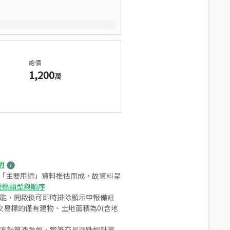
總價
1,200
萬
明
之「主要用途」資料推估而成，故資料呈
登錄類型與順序
功能，開啟後可即時排除顯示申報備註
易標的僅有建物、土地面積為0(含地
合方計算漲跌幅，當筆交易漲跌幅計算