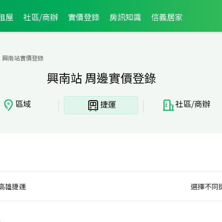
租屋
社區/商辦
實價登錄
房訊知識
信義居家
興南站實價登錄
興南站 周邊實價登錄
|
|
區域
社區/商辦
捷運
高雄捷運
選擇不同