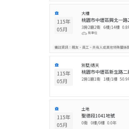
大樓
桃園市中壢區興北一路2
115
年
3房2廳2衛
6
樓/
14
樓
0.8
05
月
有車位
備註資訊：
親友、員工、共有人或其他特殊關係
別墅/透天
桃園市中壢區新生路二段3
115
年
2房1廳1衛
1
樓/
1
樓
50.9
05
月
土地
聖德段1041地號
115
年
0衛
0
樓/
0
樓
0.0
年
05
月