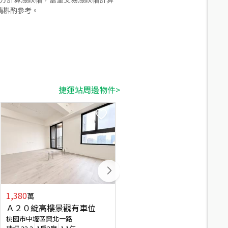
請斟酌參考。
捷運站周邊物件>
1,380
1,188
萬
萬
Ａ２０綻高樓景觀有車位
中壢民權路臨路土地
桃園市中壢區興北一路
桃園市中壢區民權路三段