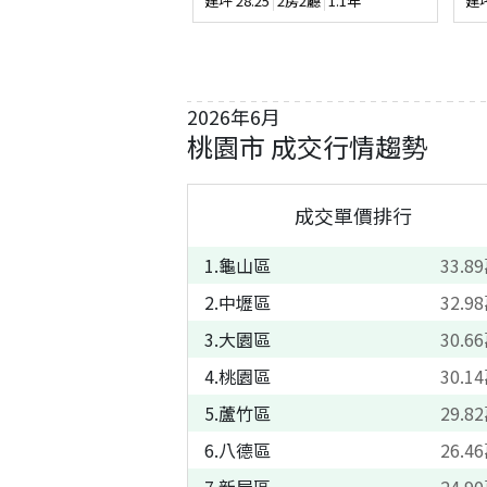
建坪
28.25
2房2廳
1.1年
建
2026
年
6
月
桃園市
成交行情趨勢
成交單價排行
1
.
龜山區
33.89
2
.
中壢區
32.98
3
.
大園區
30.66
4
.
桃園區
30.14
5
.
蘆竹區
29.82
6
.
八德區
26.46