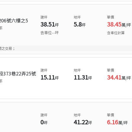
建坪
地坪
單價
06號六樓之5
38.51
5.8
38.45
坪
坪
萬/坪
年
含車位
--
坪
含車位計算
間之交易；
建坪
地坪
單價
73巷22弄25號
15.11
11.31
34.41
坪
坪
萬/坪
年
建坪
地坪
單價
0
41.22
6.16
坪
坪
萬/坪