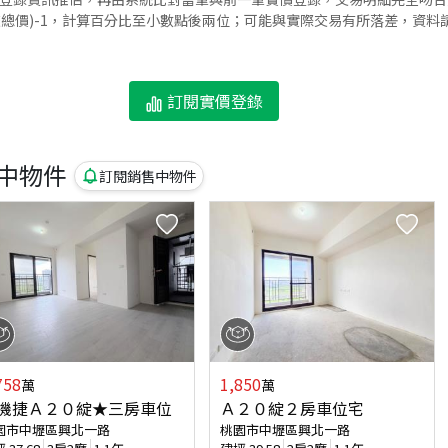
交總價)-1，計算百分比至小數點後兩位；可能與實際交易有所落差，資料
訂閱實價登錄
中物件
訂閱銷售中物件
758
1,850
萬
萬
機捷Ａ２０綻★三房車位
Ａ２０綻２房車位宅
園市中壢區興北一路
桃園市中壢區興北一路