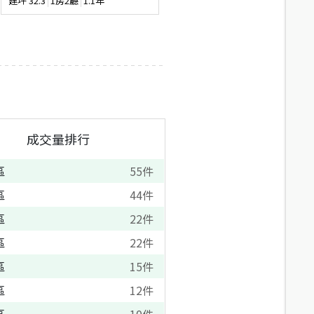
建坪
32.3
1房2廳
1.1年
地坪
47.49
--
--
成交量排行
區
55
件
區
44
件
區
22
件
區
22
件
區
15
件
區
12
件