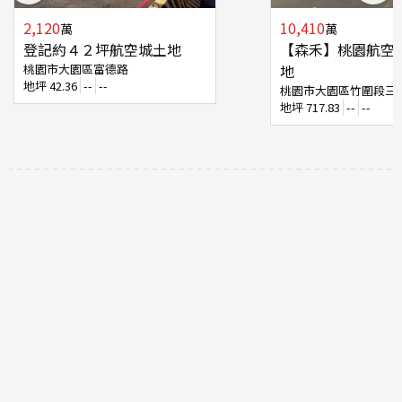
2,120
10,410
萬
萬
登記約４２坪航空城土地
【森禾】桃園航空
桃園市大園區富德路
地
地坪
42.36
--
--
桃園市大園區竹圍段三
地坪
717.83
--
--