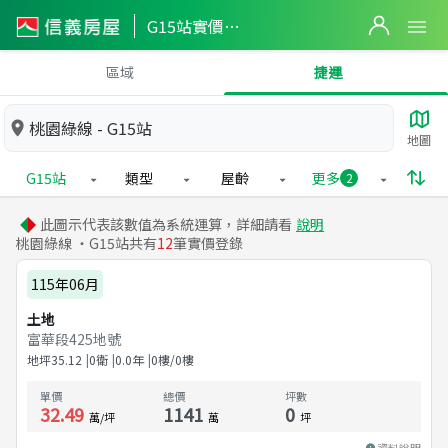
G15站實價登錄
區域
捷運
桃園綠線 - G15站
地圖
G15站
類型
屋齡
更多
2
此圖示代表該數值為系統運算，詳細請看
說明
桃園綠線 ・G15站共有
12
筆實價登錄
115年06月
土地
富華段425地號
地坪
35.12
0衛
0.0
年
0樓/0樓
單價
總價
坪數
32.49
1141
0
萬/坪
萬
坪
資料說明