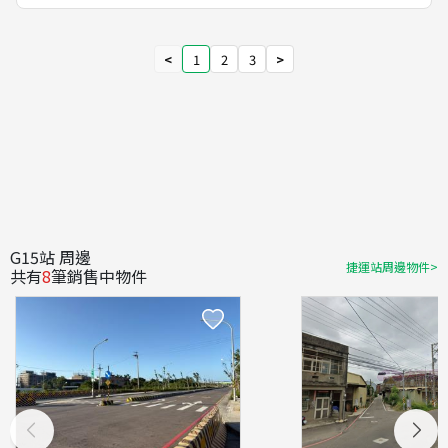
<
1
2
3
>
G15站 周邊
捷運站周邊物件>
共有
8
筆銷售中物件