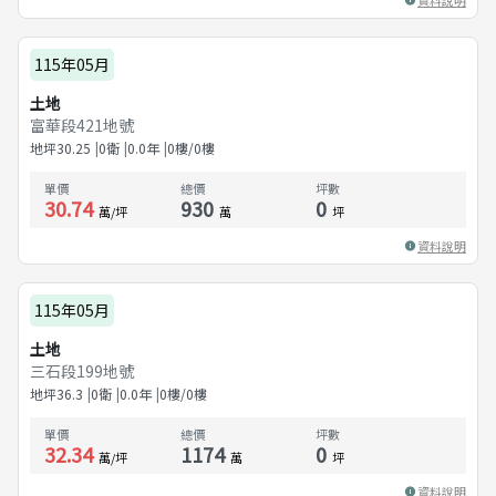
115年05月
土地
富華段421地號
地坪
30.25
0衛
0.0
年
0樓/0樓
單價
總價
坪數
30.74
930
0
萬/坪
萬
坪
資料說明
115年05月
土地
三石段199地號
地坪
36.3
0衛
0.0
年
0樓/0樓
單價
總價
坪數
32.34
1174
0
萬/坪
萬
坪
資料說明