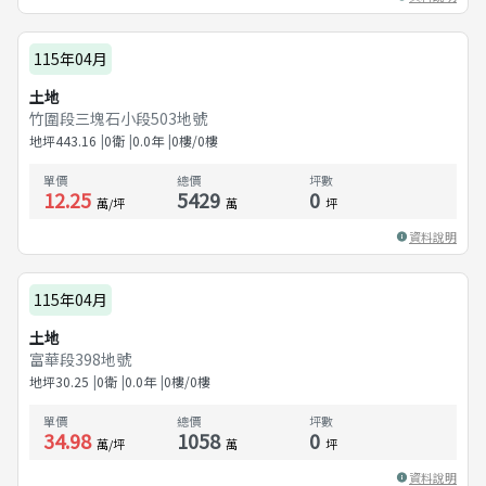
115年04月
土地
竹圍段三塊石小段503地號
地坪
443.16
0衛
0.0
年
0樓/0樓
單價
總價
坪數
12.25
5429
0
萬/坪
萬
坪
資料說明
115年04月
土地
富華段398地號
地坪
30.25
0衛
0.0
年
0樓/0樓
單價
總價
坪數
34.98
1058
0
萬/坪
萬
坪
資料說明