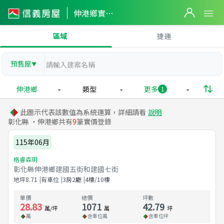
伸港鄉實價登錄
區域
捷運
預售屋
▼
伸港鄉
類型
更多
1
此圖示代表該數值為系統運算，詳細請看
說明
彰化縣 ・伸港鄉共有
9
筆實價登錄
115年06月
格睿森玥
彰化縣伸港鄉建國五街和建國七街
地坪
8.71
有車位
3房2廳
4樓/10樓
單價
總價
坪數
28.83
1071
42.79
萬/坪
萬
坪
萬
含車位
萬
含車位
坪