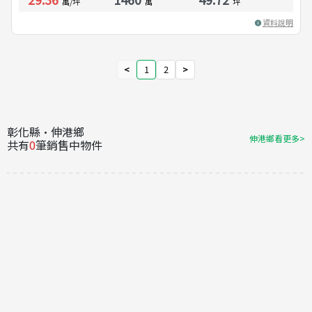
萬/坪
萬
坪
資料說明
<
1
2
>
彰化縣·伸港鄉
伸港鄉看更多>
共有
0
筆銷售中物件