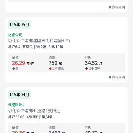
資料說明
115年05月
格睿森玥
彰化縣伸港鄉建國五街和建國七街
地坪
6.4
有車位
2房2廳
3樓/10樓
單價
總價
坪數
26.29
750
34.52
萬/坪
萬
坪
萬
含車位
萬
含車位
坪
資料說明
115年04月
世紀歐洲2
彰化縣伸港鄉七嘉路1號附近
地坪
22.08
4房3廳
1樓/4樓
單價
總價
坪數
29.36
1460
49.72