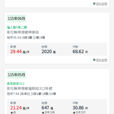
資料說明
115年06月
福人居9第二期
彰化縣伸港鄉伸東段
地坪
35.54
4房3廳
1樓/4樓
單價
總價
坪數
29.44
2020
68.62
萬/坪
萬
坪
資料說明
115年05月
道恩起家312
彰化縣伸港鄉福新段312地號
地坪
7.94
有車位
3房1廳
4樓/10樓
單價
總價
坪數
21.24
647
30.86
萬/坪
萬
坪
萬
含車位
萬
含車位
坪