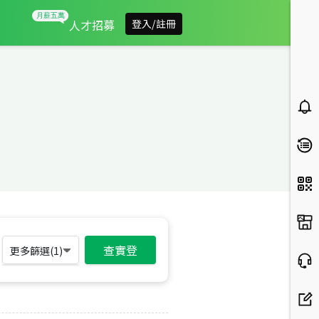
人才招募
登入/註冊
查實登
更多篩選(
1
)