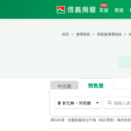
買屋
賣屋
首頁
實價登錄
預售屋實價登錄
預售屋
中古屋
彰化縣
・
芳苑鄉
資料來源：信義房屋成交行情（每日更新）與內政部