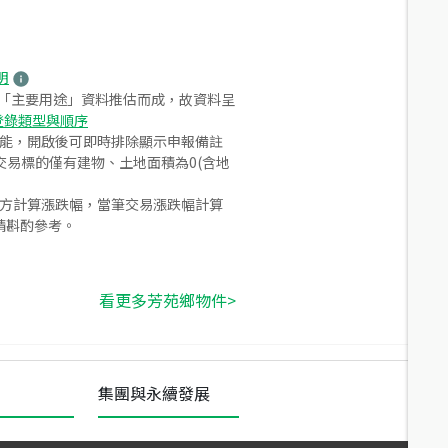
明
之「主要用途」資料推估而成，故資料呈
登錄類型與順序
功能，開啟後可即時排除顯示申報備註
易標的僅有建物、土地面積為0(含地
合方計算漲跌幅，當筆交易漲跌幅計算
請斟酌參考。
看更多芳苑鄉物件>
集團與永續發展