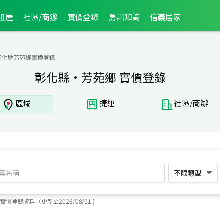
租屋
社區/商辦
實價登錄
房訊知識
信義居家
彰化縣芳苑鄉實價登錄
彰化縣·芳苑鄉 實價登錄
|
|
捷運
社區/商辦
區域
不限類型
實價登錄資料（更新至
2026
/
08
/
01
)