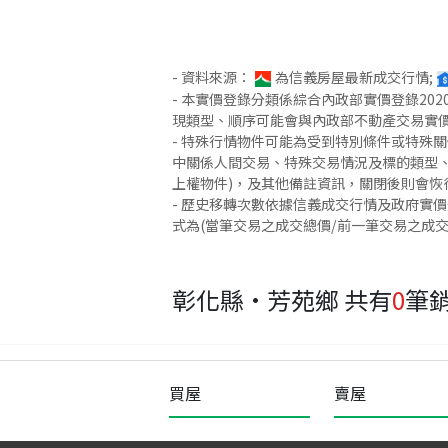
- 資料來源：
為信義房屋最新成交行情;
- 本實價登錄分類係綜合內政部實價登錄2
現類型、順序可能會與內政部不動產交易實
- 特殊行情物件可能為受到特別條件或特殊
中關係人間交易、特殊交易情況及標的類型、
上權物件)，及其他備註資訊，關閉後則會恢
- 歷史移轉次數依據信義成交行情及政府實
式為(當筆交易之成交總價/前一筆交易之成
彰化縣·芳苑鄉
共有
0
筆
買屋
賣屋