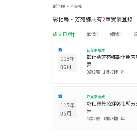
彰化縣・芳苑鄉
彰化縣
·
芳苑鄉
共有
2
筆實價登錄
成交日期
單價
總價
鈺見幸福成
彰化縣芳苑鄉彰化縣芳苑
115
年
弄
06
月
3房2廳
1
樓/
3
樓
年
鈺見幸福成
彰化縣芳苑鄉彰化縣芳苑
115
年
弄
05
月
4房2廳
1
樓/
3
樓
年