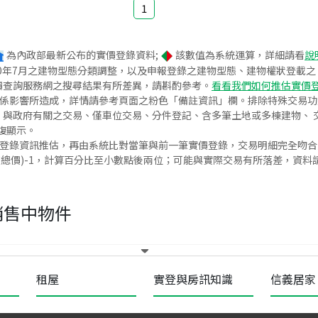
1
為內政部最新公布的實價登錄資料;
該數值為系統運算，詳細請看
說
020年7月之建物型態分類調整，以及申報登錄之建物型態、建物權狀登載
價查詢服務網之搜尋結果有所差異，請斟酌參考。
看看我們如何推估實價
關係影響所造成，詳情請參考頁面之粉色「備註資訊」欄。排除特殊交易
與政府有關之交易、僅車位交易、分件登記、含多筆土地或多棟建物、 交
復顯示。
價登錄資訊推估，再由系統比對當筆與前一筆實價登錄，交易明細完全吻
交總價)-1，計算百分比至小數點後兩位；可能與實際交易有所落差，資料
銷售中物件
租屋
實登與房訊知識
信義居家