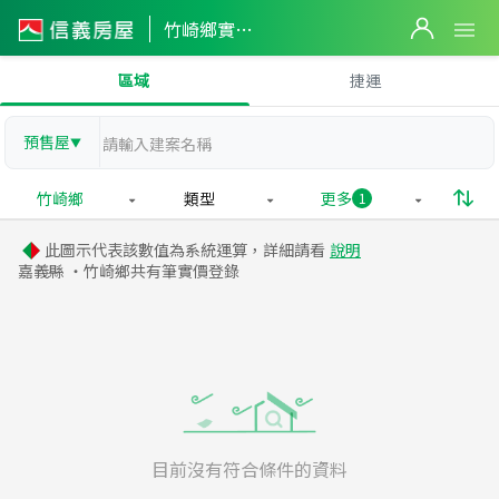
竹崎鄉實價登錄
區域
捷運
預售屋
▼
竹崎鄉
類型
更多
1
此圖示代表該數值為系統運算，詳細請看
說明
嘉義縣 ・竹崎鄉共有
筆實價登錄
目前沒有符合條件的資料