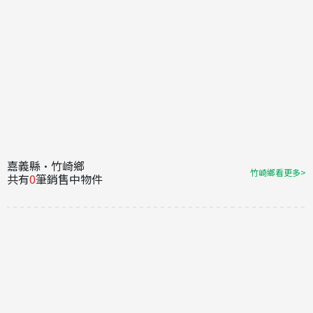
嘉義縣·竹崎鄉
竹崎鄉看更多>
共有
0
筆銷售中物件