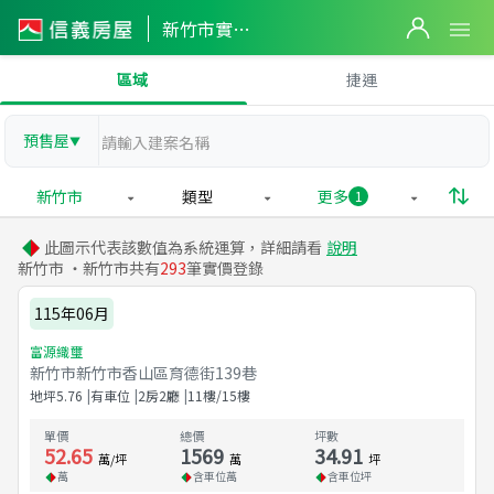
新竹市實價登錄
區域
捷運
預售屋
▼
新竹市
類型
更多
1
此圖示代表該數值為系統運算，詳細請看
說明
新竹市 ・新竹市共有
293
筆實價登錄
115年06月
富源織璽
新竹市新竹市香山區育德街139巷
地坪
5.76
有車位
2房2廳
11樓/15樓
單價
總價
坪數
52.65
1569
34.91
萬/坪
萬
坪
萬
含車位
萬
含車位
坪