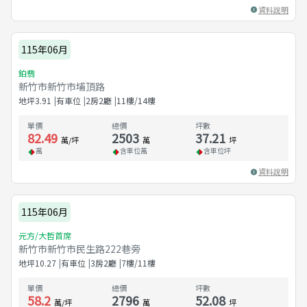
資料說明
115年06月
鉑翡
新竹市新竹市埔頂路
地坪
3.91
有車位
2房2廳
11樓/14樓
單價
總價
坪數
82.49
2503
37.21
萬/坪
萬
坪
萬
含車位
萬
含車位
坪
資料說明
115年06月
元方/大哲首席
新竹市新竹市民生路222巷旁
地坪
10.27
有車位
3房2廳
7樓/11樓
單價
總價
坪數
58.2
2796
52.08
萬/坪
萬
坪