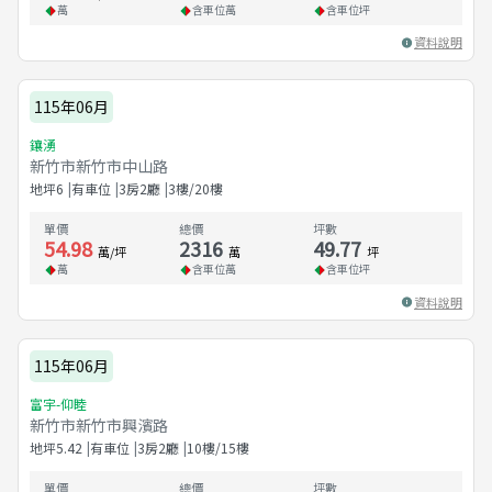
萬
含車位
萬
含車位
坪
資料說明
115年06月
鑲湧
新竹市新竹市中山路
地坪
6
有車位
3房2廳
3樓/20樓
單價
總價
坪數
54.98
2316
49.77
萬/坪
萬
坪
萬
含車位
萬
含車位
坪
資料說明
115年06月
富宇-仰睦
新竹市新竹市興濱路
地坪
5.42
有車位
3房2廳
10樓/15樓
單價
總價
坪數