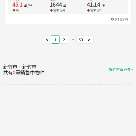
45.1
1644
41.14
萬/坪
萬
坪
萬
含車位
萬
含車位
坪
資料說明
<
1
2
⋯
59
>
新竹市·新竹市
新竹市看更多>
共有
0
筆銷售中物件