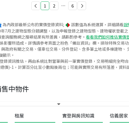
1
2
⋯
6
為內政部最新公布的實價登錄資料;
該數值為系統運算，詳細請看
說
020年7月之建物型態分類調整，以及申報登錄之建物型態、建物權狀登載
價查詢服務網之搜尋結果有所差異，請斟酌參考。
看看我們如何推估實價
關係影響所造成，詳情請參考頁面之粉色「備註資訊」欄。排除特殊交易
與政府有關之交易、僅車位交易、分件登記、含多筆土地或多棟建物、 交
復顯示。
價登錄資訊推估，再由系統比對當筆與前一筆實價登錄，交易明細完全吻
交總價)-1，計算百分比至小數點後兩位；可能與實際交易有所落差，資料
銷售中物件
租屋
實登與房訊知識
信義居家