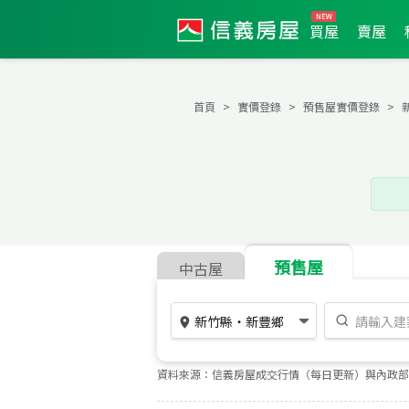
買屋
賣屋
首頁
實價登錄
預售屋實價登錄
預售屋
中古屋
新竹縣
・
新豐鄉
資料來源：信義房屋成交行情（每日更新）與內政部