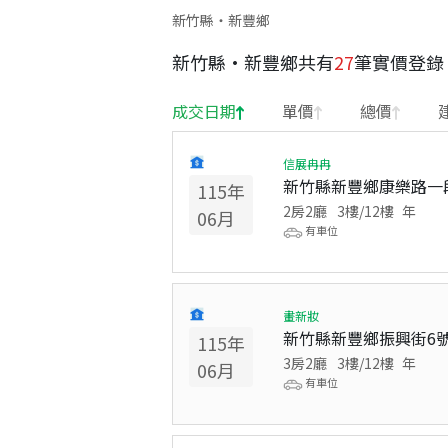
新竹縣・新豐鄉
新竹縣
·
新豐鄉
共有
27
筆實價登錄
成交日期
單價
總價
信展冉冉
新竹縣新豐鄉康樂路一
115
年
2房2廳
3
樓/
12
樓
年
06
月
有車位
畫新妝
新竹縣新豐鄉振興街6
115
年
3房2廳
3
樓/
12
樓
年
06
月
有車位