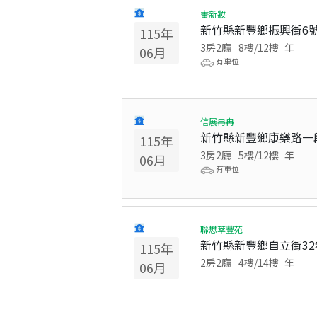
畫新妝
新竹縣新豐鄉振興街6
115
年
3房2廳
8
樓/
12
樓
年
06
月
有車位
信展冉冉
新竹縣新豐鄉康樂路一
115
年
3房2廳
5
樓/
12
樓
年
06
月
有車位
聯懋萃豐苑
新竹縣新豐鄉自立街32
115
年
2房2廳
4
樓/
14
樓
年
06
月