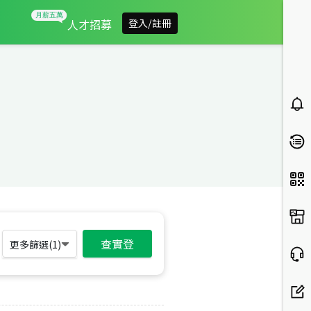
人才招募
登入/註冊
查實登
更多篩選(
1
)