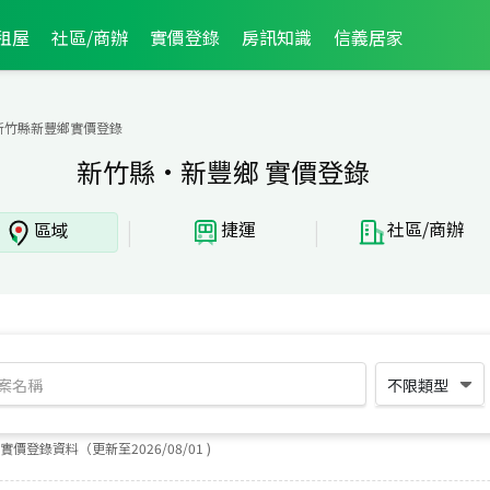
租屋
社區/商辦
實價登錄
房訊知識
信義居家
新竹縣新豐鄉實價登錄
新竹縣·新豐鄉 實價登錄
|
|
捷運
社區/商辦
區域
不限類型
實價登錄資料（更新至
2026
/
08
/
01
)