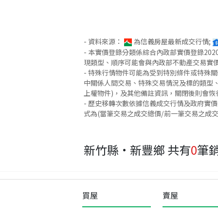
- 資料來源：
為信義房屋最新成交行情;
- 本實價登錄分類係綜合內政部實價登錄2
現類型、順序可能會與內政部不動產交易實
- 特殊行情物件可能為受到特別條件或特殊
中關係人間交易、特殊交易情況及標的類型、
上權物件)，及其他備註資訊，關閉後則會恢
- 歷史移轉次數依據信義成交行情及政府實
式為(當筆交易之成交總價/前一筆交易之成
新竹縣·新豐鄉
共有
0
筆
買屋
賣屋