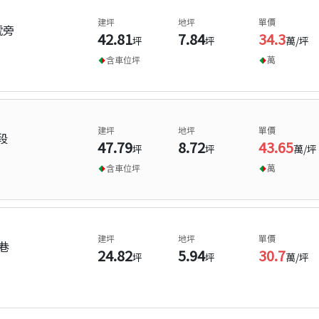
建坪
地坪
單價
號旁
42.81
7.84
34.3
坪
坪
萬/坪
含車位
坪
萬
建坪
地坪
單價
段
47.79
8.72
43.65
坪
坪
萬/坪
含車位
坪
萬
建坪
地坪
單價
巷
24.82
5.94
30.7
坪
坪
萬/坪