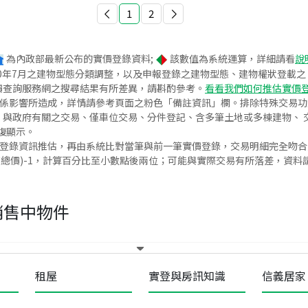
1
2
為內政部最新公布的實價登錄資料;
該數值為系統運算，詳細請看
說
020年7月之建物型態分類調整，以及申報登錄之建物型態、建物權狀登載
價查詢服務網之搜尋結果有所差異，請斟酌參考。
看看我們如何推估實價
關係影響所造成，詳情請參考頁面之粉色「備註資訊」欄。排除特殊交易
與政府有關之交易、僅車位交易、分件登記、含多筆土地或多棟建物、 交
復顯示。
價登錄資訊推估，再由系統比對當筆與前一筆實價登錄，交易明細完全吻
交總價)-1，計算百分比至小數點後兩位；可能與實際交易有所落差，資料
銷售中物件
租屋
實登與房訊知識
信義居家