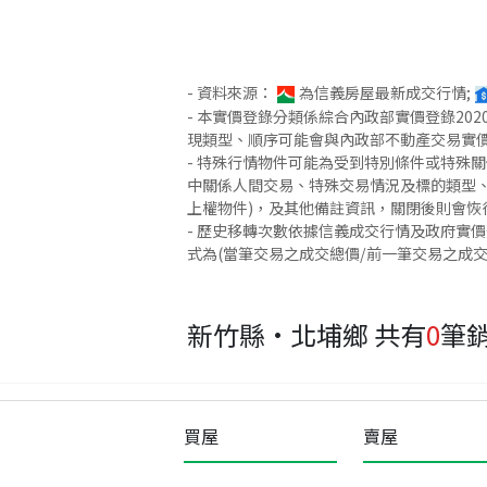
- 資料來源：
為信義房屋最新成交行情;
- 本實價登錄分類係綜合內政部實價登錄2
現類型、順序可能會與內政部不動產交易實
- 特殊行情物件可能為受到特別條件或特殊
中關係人間交易、特殊交易情況及標的類型、
上權物件)，及其他備註資訊，關閉後則會恢
- 歷史移轉次數依據信義成交行情及政府實
式為(當筆交易之成交總價/前一筆交易之成
新竹縣·北埔鄉
共有
0
筆
買屋
賣屋