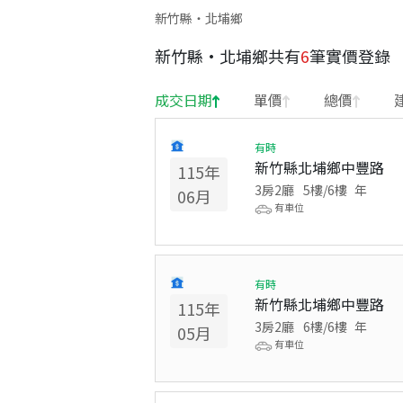
新竹縣・北埔鄉
新竹縣
·
北埔鄉
共有
6
筆實價登錄
成交日期
單價
總價
有時
新竹縣北埔鄉中豐路
115
年
3房2廳
5
樓/
6
樓
年
06
月
有車位
有時
新竹縣北埔鄉中豐路
115
年
3房2廳
6
樓/
6
樓
年
05
月
有車位