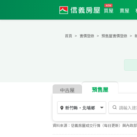
買屋
賣屋
首頁
實價登錄
預售屋實價登錄
預售屋
中古屋
新竹縣
・
北埔鄉
資料來源：信義房屋成交行情（每日更新）與內政部