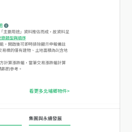
明
之「主要用途」資料推估而成，故資料呈
登錄類型與順序
功能，開啟後可即時排除顯示申報備註
易標的僅有建物、土地面積為0(含地
合方計算漲跌幅，當筆交易漲跌幅計算
請斟酌參考。
看更多北埔鄉物件>
集團與永續發展