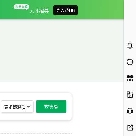
人才招募
登入/註冊
查實登
更多篩選(
1
)