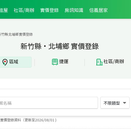
租屋
社區/商辦
實價登錄
房訊知識
信義居家
新竹縣北埔鄉實價登錄
新竹縣·北埔鄉 實價登錄
|
|
捷運
社區/商辦
區域
不限類型
實價登錄資料（更新至
2026
/
08
/
01
)