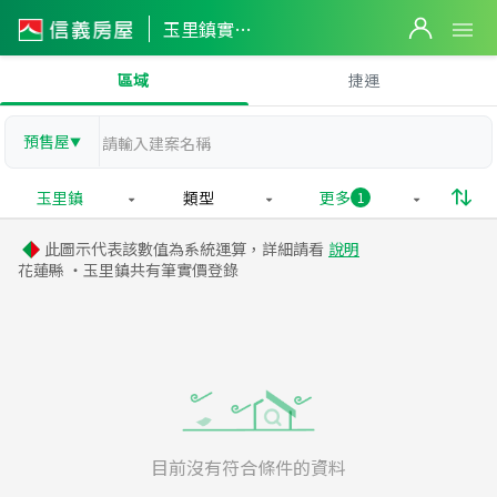
玉里鎮實價登錄
區域
捷運
預售屋
▼
玉里鎮
類型
更多
1
此圖示代表該數值為系統運算，詳細請看
說明
花蓮縣 ・玉里鎮共有
筆實價登錄
目前沒有符合條件的資料