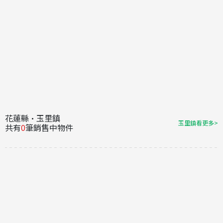
花蓮縣·玉里鎮
玉里鎮看更多>
共有
0
筆銷售中物件