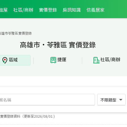
租屋
社區/商辦
實價登錄
房訊知識
信義居家
高雄市苓雅區實價登錄
高雄市·苓雅區 實價登錄
|
|
捷運
社區/商辦
區域
不限類型
實價登錄資料（更新至
2026
/
08
/
01
)