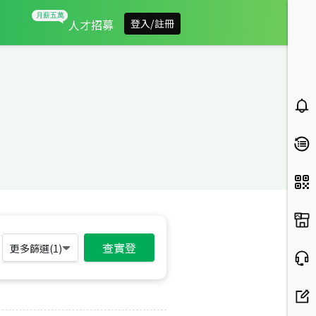
人才招募
登入/註冊
查實登
更多篩選(
1
)