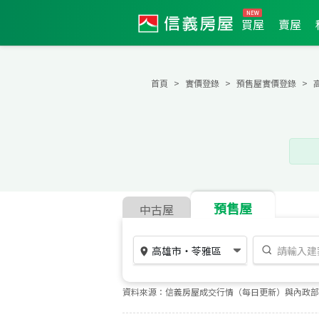
買屋
賣屋
首頁
實價登錄
預售屋實價登錄
預售屋
中古屋
高雄市
・
苓雅區
資料來源：信義房屋成交行情（每日更新）與內政部