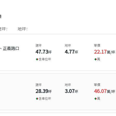
錄
建坪
地坪
建坪
地坪
單價
、正義路口
47.73
4.77
22.17
坪
坪
萬/坪
含車位
坪
萬
建坪
地坪
單價
28.39
3.07
46.07
坪
坪
萬/坪
含車位
坪
萬