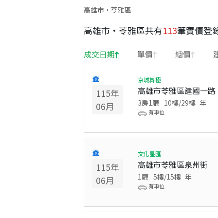
高雄市・苓雅區
高雄市
·
苓雅區
共有
113
筆實價登
成交日期
單價
總價
京城舞極
高雄市苓雅區建國一路
115
年
3房1廳
10
樓/
29
樓
年
06
月
有車位
文化星匯
高雄市苓雅區泉州街
115
年
1廳
5
樓/
15
樓
年
06
月
有車位