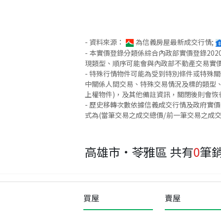
- 資料來源：
為信義房屋最新成交行情;
- 本實價登錄分類係綜合內政部實價登錄2
現類型、順序可能會與內政部不動產交易實
- 特殊行情物件可能為受到特別條件或特殊
中關係人間交易、特殊交易情況及標的類型、
上權物件)，及其他備註資訊，關閉後則會恢
- 歷史移轉次數依據信義成交行情及政府實
式為(當筆交易之成交總價/前一筆交易之成
高雄市·苓雅區
共有
0
筆
買屋
賣屋