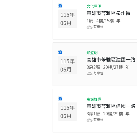
文化星匯
高雄市苓雅區泉州街
115
年
1廳
4
樓/
15
樓
年
06
月
有車位
知道明
高雄市苓雅區建國一路
115
年
3房2廳
20
樓/
27
樓
年
06
月
有車位
京城舞極
高雄市苓雅區建國一路
115
年
3房1廳
20
樓/
29
樓
年
06
月
有車位