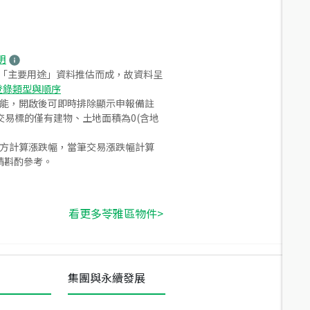
明
之「主要用途」資料推估而成，故資料呈
登錄類型與順序
功能，開啟後可即時排除顯示申報備註
易標的僅有建物、土地面積為0(含地
合方計算漲跌幅，當筆交易漲跌幅計算
請斟酌參考。
看更多苓雅區物件>
集團與永續發展