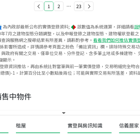
1
2
⋯
23
為內政部最新公布的實價登錄資料;
該數值為系統運算，詳細請看
說
020年7月之建物型態分類調整，以及申報登錄之建物型態、建物權狀登載
價查詢服務網之搜尋結果有所差異，請斟酌參考。
看看我們如何推估實價
關係影響所造成，詳情請參考頁面之粉色「備註資訊」欄。排除特殊交易
與政府有關之交易、僅車位交易、分件登記、含多筆土地或多棟建物、 交
復顯示。
價登錄資訊推估，再由系統比對當筆與前一筆實價登錄，交易明細完全吻
交總價)-1，計算百分比至小數點後兩位；可能與實際交易有所落差，資料
銷售中物件
租屋
實登與房訊知識
信義居家