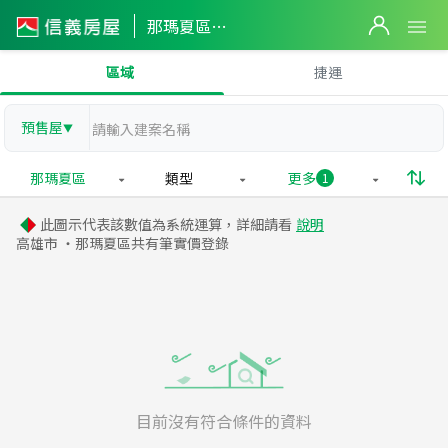
那瑪夏區實價登錄
區域
捷運
預售屋
▼
那瑪夏區
類型
更多
1
此圖示代表該數值為系統運算，詳細請看
說明
高雄市 ・那瑪夏區共有
筆實價登錄
目前沒有符合條件的資料