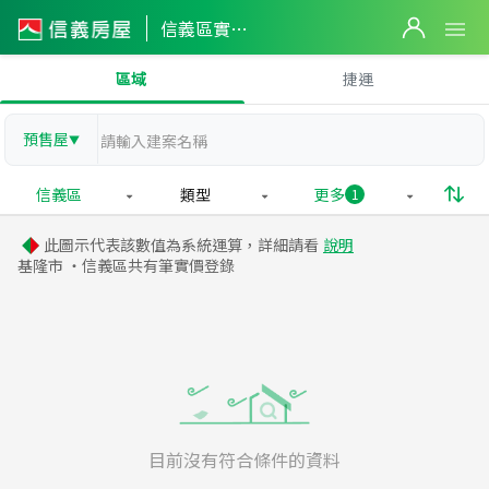
信義區實價登錄
區域
捷運
預售屋
▼
信義區
類型
更多
1
此圖示代表該數值為系統運算，詳細請看
說明
基隆市 ・信義區共有
筆實價登錄
目前沒有符合條件的資料