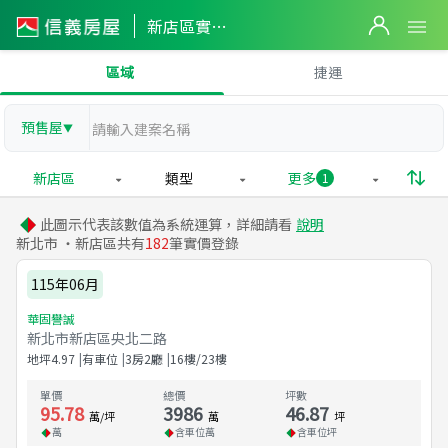
新店區實價登錄
區域
捷運
預售屋
▼
新店區
類型
更多
1
此圖示代表該數值為系統運算，詳細請看
說明
新北市 ・新店區共有
182
筆實價登錄
115年06月
華固譽誠
新北市新店區央北二路
地坪
4.97
有車位
3房2廳
16樓/23樓
單價
總價
坪數
95.78
3986
46.87
萬/坪
萬
坪
萬
含車位
萬
含車位
坪