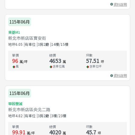
資料說明
115年06月
東基M1
新北市新店區寶安街
地坪
6.05
有車位
3房2廳
14樓/15樓
單價
總價
坪數
96
4653
57.51
萬/坪
萬
坪
萬
含車位
萬
含車位
坪
資料說明
115年06月
華固譽誠
新北市新店區央北二路
地坪
4.82
有車位
3房2廳
3樓/23樓
單價
總價
坪數
99.91
4020
45.7
萬/坪
萬
坪