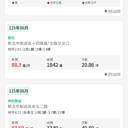
萬
含車位
萬
含車位
坪
資料說明
115年06月
寶鈺
新北市新店區十四張路?文路交叉口
地坪
2.82
2房1廳
3樓/14樓
單價
總價
坪數
88.3
1842
20.86
萬/坪
萬
坪
資料說明
115年06月
華固譽誠
新北市新店區央北二路
地坪
4.21
有車位
3房2廳
17樓/23樓
單價
總價
坪數
93.69
3349
40.89