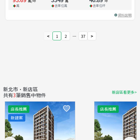
萬/坪
萬
坪
萬
含車位
萬
含車位
坪
資料說明
<
1
2
⋯
37
>
新北市·新店區
新店區看更多>
共有
3
筆銷售中物件
店長推薦
店長推薦
新建案