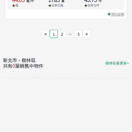
萬/坪
萬
坪
萬
含車位
萬
含車位
坪
資料說明
<
1
2
⋯
5
>
新北市·樹林區
樹林區看更多>
共有
0
筆銷售中物件