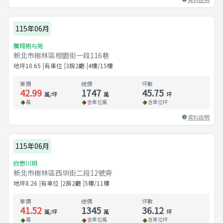
115年06月
騰翔樹与苑
新北市樹林區柑園街一段116巷
地坪
10.65
有車位
3房2廳
4樓/15樓
單價
總價
坪數
42.99
1747
45.75
萬/坪
萬
坪
萬
含車位
萬
含車位
坪
資料說明
115年06月
欣懋川玥
新北市樹林區西圳街二段12號旁
地坪
8.26
有車位
2房2廳
5樓/11樓
單價
總價
坪數
41.52
1345
36.12
萬/坪
萬
坪
萬
含車位
萬
含車位
坪