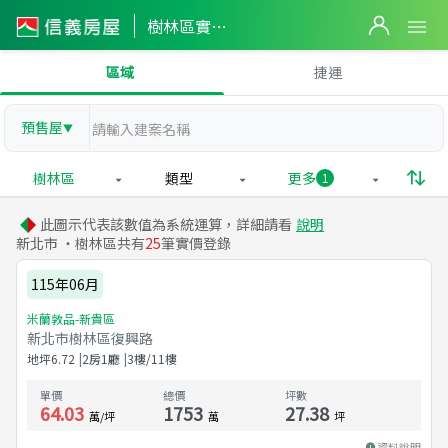
樹林區實價登錄
區域
捷運
預售屋
▼
樹林區
類型
更多
1
此圖示代表該數值為系統運算，詳細請看
說明
新北市 ・樹林區共有
25
筆實價登錄
115年06月
米蘭敦品-新貴區
新北市樹林區復興路
地坪
6.72
2房1廳
3樓/11樓
單價
總價
坪數
64.03
1753
27.38
萬/坪
萬
坪
資料說明