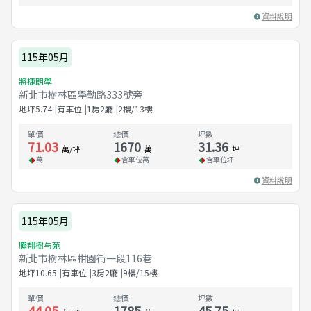
資料說明
115年05月
將捷朗學
新北市樹林區學勤路333號旁
地坪
5.74
有車位
1房2廳
2樓/13樓
單價
總價
坪數
71.03
1670
31.36
萬/坪
萬
坪
萬
含車位
萬
含車位
坪
資料說明
115年05月
騰翔樹与苑
新北市樹林區柑園街一段116巷
地坪
10.65
有車位
3房2廳
9樓/15樓
單價
總價
坪數
44.05
1785
45.75