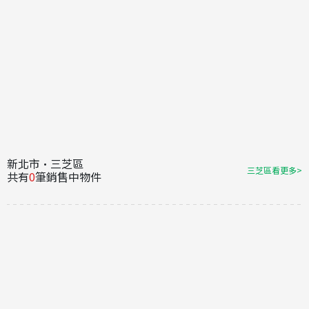
新北市·三芝區
三芝區看更多>
共有
0
筆銷售中物件