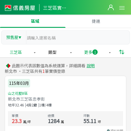
三芝區實價登錄
區域
捷運
預售屋
▼
三芝區
類型
更多
1
此圖示代表該數值為系統運算，詳細請看
說明
新北市 ・三芝區共有
1
筆實價登錄
115年03月
山之花墅B區
新北市三芝區忠孝街
地坪
32.46
4房2廳
1樓/4樓
單價
總價
坪數
23.3
1284
55.11
萬/坪
萬
坪
資料說明