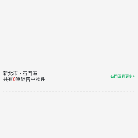
新北市·石門區
石門區看更多>
共有
0
筆銷售中物件