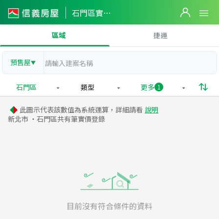
石門區實價登錄
區域
捷運
預售屋
▼
石門區
類型
更多
1
此圖示代表該數值為系統運算，詳細請看
說明
新北市 ・石門區共有
筆實價登錄
目前沒有符合條件的資料