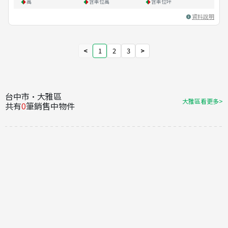
萬
含車位
萬
含車位
坪
資料說明
<
1
2
3
>
台中市·大雅區
大雅區看更多>
共有
0
筆銷售中物件