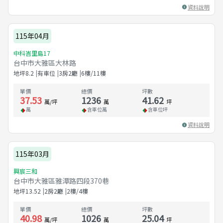
資料說明
115年04月
中科峇里島17
台中市大雅區大林路
地坪
8.2
有車位
3房2廳
6樓/11樓
單價
總價
坪數
37.53
1236
41.62
萬/坪
萬
坪
萬
含車位
萬
含車位
坪
資料說明
115年03月
興宸三和
台中市大雅區雅潭路四段370巷
地坪
13.52
2房2廳
2樓/4樓
單價
總價
坪數
40.98
1026
25.04
萬/坪
萬
坪