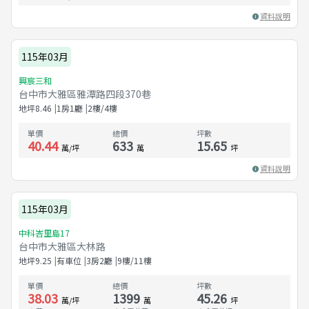
資料說明
115年03月
興宸三和
台中市大雅區雅潭路四段370巷
地坪
8.46
1房1廳
2樓/4樓
單價
總價
坪數
40.44
633
15.65
萬/坪
萬
坪
資料說明
115年03月
中科峇里島17
台中市大雅區大林路
地坪
9.25
有車位
3房2廳
9樓/11樓
單價
總價
坪數
38.03
1399
45.26
萬/坪
萬
坪