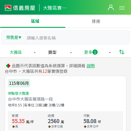
大雅區實價登錄
區域
捷運
預售屋
▼
大雅區
類型
更多
1
此圖示代表該數值為系統運算，詳細請看
說明
台中市 ・大雅區共有
12
筆實價登錄
115年06月
坤聯發大雅匯
台中市大雅區雅環路一段
地坪
8.55
有車位
3房2廳
8樓/22樓
單價
總價
坪數
55.35
2560
58.08
萬/坪
萬
坪
萬
含車位
萬
含車位
坪