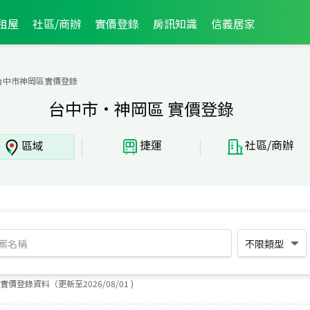
租屋
社區/商辦
實價登錄
房訊知識
信義居家
台中市神岡區實價登錄
台中市·神岡區 實價登錄
|
|
捷運
社區/商辦
區域
不限類型
實價登錄資料（更新至
2026
/
08
/
01
)