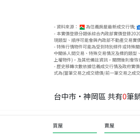
- 資料來源：
為信義房屋最新成交行情;
- 本實價登錄分類係綜合內政部實價登錄2
現類型、順序可能會與內政部不動產交易實
- 特殊行情物件可能為受到特別條件或特殊
中關係人間交易、特殊交易情況及標的類型、
上權物件)，及其他備註資訊，關閉後則會恢
- 歷史移轉次數依據信義成交行情及政府實
式為(當筆交易之成交總價/前一筆交易之成
台中市·神岡區
共有
0
筆
買屋
賣屋