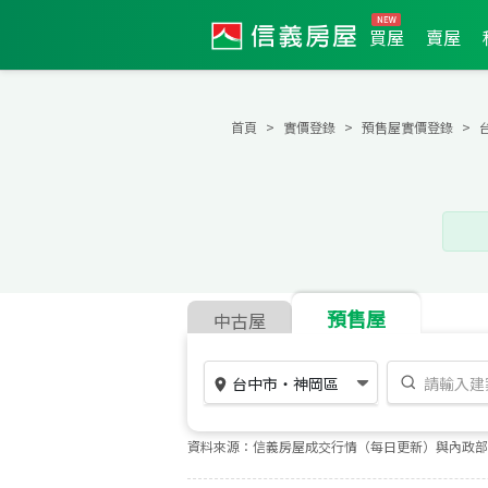
買屋
賣屋
首頁
實價登錄
預售屋實價登錄
預售屋
中古屋
台中市
・
神岡區
資料來源：信義房屋成交行情（每日更新）與內政部