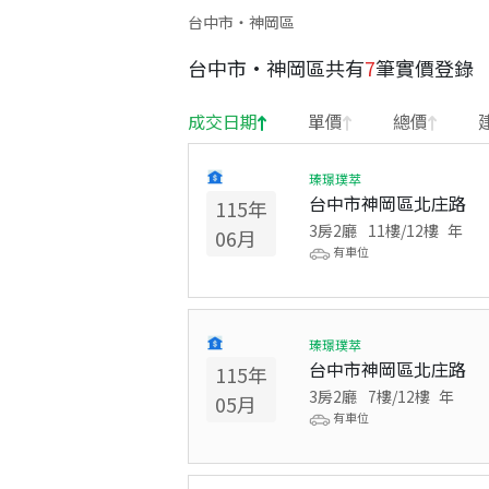
台中市・神岡區
台中市
·
神岡區
共有
7
筆實價登錄
成交日期
單價
總價
瑧璟璞萃
台中市神岡區北庄路
115
年
3房2廳
11
樓/
12
樓
年
06
月
有車位
瑧璟璞萃
台中市神岡區北庄路
115
年
3房2廳
7
樓/
12
樓
年
05
月
有車位