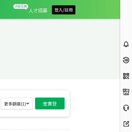
人才招募
登入/註冊
查實登
更多篩選(
1
)