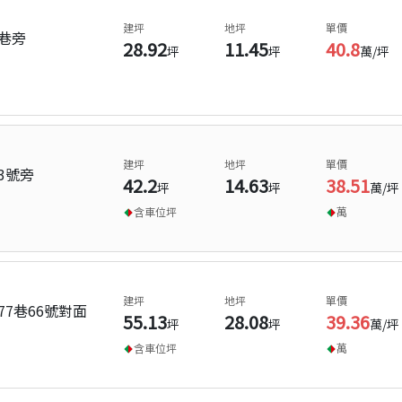
建坪
地坪
單價
巷旁
28.92
11.45
40.8
坪
坪
萬/坪
建坪
地坪
單價
3號旁
42.2
14.63
38.51
坪
坪
萬/坪
含車位
坪
萬
建坪
地坪
單價
77巷66號對面
55.13
28.08
39.36
坪
坪
萬/坪
含車位
坪
萬