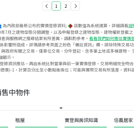
1
2
為內政部最新公布的實價登錄資料;
該數值為系統運算，詳細請看
說
020年7月之建物型態分類調整，以及申報登錄之建物型態、建物權狀登載
價查詢服務網之搜尋結果有所差異，請斟酌參考。
看看我們如何推估實價
關係影響所造成，詳情請參考頁面之粉色「備註資訊」欄。排除特殊交易
與政府有關之交易、僅車位交易、分件登記、含多筆土地或多棟建物、 交
復顯示。
價登錄資訊推估，再由系統比對當筆與前一筆實價登錄，交易明細完全吻
交總價)-1，計算百分比至小數點後兩位；可能與實際交易有所落差，資料
銷售中物件
租屋
實登與房訊知識
信義居家