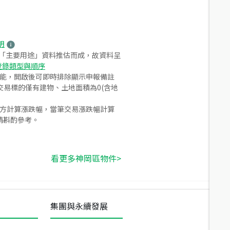
明
之「主要用途」資料推估而成，故資料呈
登錄類型與順序
功能，開啟後可即時排除顯示申報備註
易標的僅有建物、土地面積為0(含地
合方計算漲跌幅，當筆交易漲跌幅計算
請斟酌參考。
看更多神岡區物件>
集團與永續發展