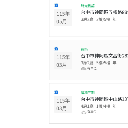
時光樹語
台中市神岡區五權路88
115
年
3房2廳
3
樓/
5
樓
年
05
月
逸築
台中市神岡區文昌街28
115
年
3房2廳
5
樓/
5
樓
年
03
月
有車位
謙和三期
台中市神岡區中山路13
115
年
4房1廳
1
樓/
4
樓
年
03
月
有車位