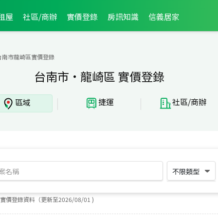
租屋
社區/商辦
實價登錄
房訊知識
信義居家
台南市龍崎區實價登錄
台南市·龍崎區 實價登錄
|
|
捷運
社區/商辦
區域
不限類型
實價登錄資料（更新至
2026
/
08
/
01
)