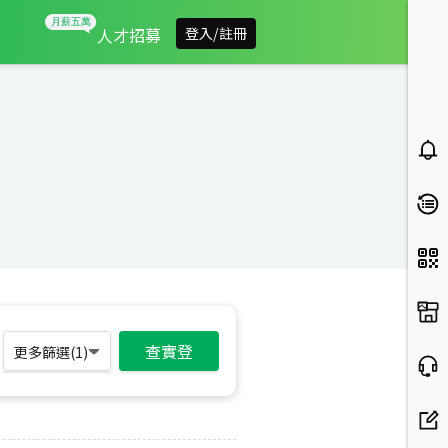
人才招募
登入/註冊
查實登
更多篩選(
1
)