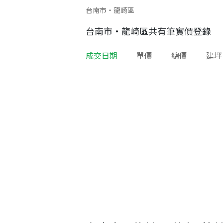
台南市・龍崎區
台南市
·
龍崎區
共有
筆實價登錄
成交日期
單價
總價
建坪