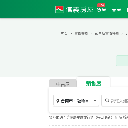
買屋
賣屋
首頁
實價登錄
預售屋實價登錄
預售屋
中古屋
台南市
・
龍崎區
資料來源：信義房屋成交行情（每日更新）與內政部