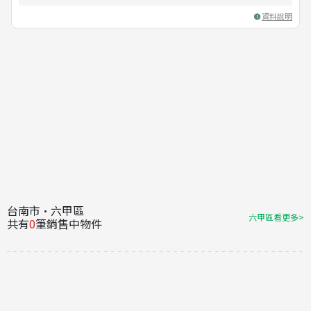
資料說明
台南市·六甲區
六甲區看更多>
共有
0
筆銷售中物件