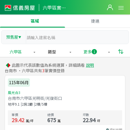
六甲區實價登錄
區域
捷運
預售屋
▼
六甲區
類型
更多
1
此圖示代表該數值為系統運算，詳細請看
說明
台南市 ・六甲區共有
3
筆實價登錄
115年06月
風光合3
台南市六甲區光明街/光復街口
地坪
9.1
2房2廳
2樓/5樓
單價
總價
坪數
29.42
675
22.94
萬/坪
萬
坪
資料說明