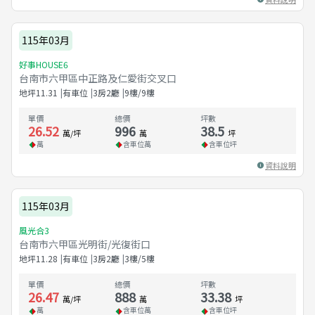
115年03月
好事HOUSE6
台南市六甲區中正路及仁愛街交叉口
地坪
11.31
有車位
3房2廳
9樓/9樓
單價
總價
坪數
26.52
996
38.5
萬/坪
萬
坪
萬
含車位
萬
含車位
坪
資料說明
115年03月
風光合3
台南市六甲區光明街/光復街口
地坪
11.28
有車位
3房2廳
3樓/5樓
單價
總價
坪數
26.47
888
33.38
萬/坪
萬
坪
萬
含車位
萬
含車位
坪