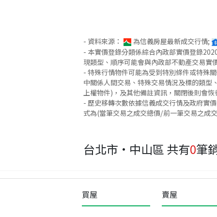
- 資料來源：
為信義房屋最新成交行情;
- 本實價登錄分類係綜合內政部實價登錄2
現類型、順序可能會與內政部不動產交易實
- 特殊行情物件可能為受到特別條件或特殊
中關係人間交易、特殊交易情況及標的類型、
上權物件)，及其他備註資訊，關閉後則會恢
- 歷史移轉次數依據信義成交行情及政府實
式為(當筆交易之成交總價/前一筆交易之成
台北市·中山區
共有
0
筆
買屋
賣屋