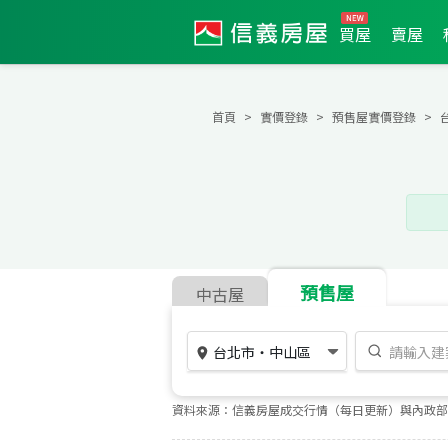
買屋
賣屋
首頁
實價登錄
預售屋實價登錄
預售屋
中古屋
台北市
・
中山區
資料來源：信義房屋成交行情（每日更新）與內政部