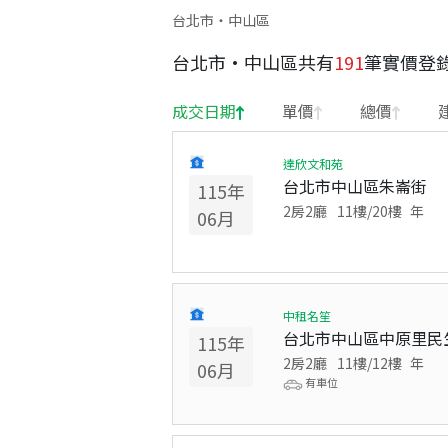
台北市・中山區
台北市
·
中山區
共有
191
筆實價登
成交日期
單價
總價
達欣文和苑
台北市中山區朱崙街
115
年
2房2廳
11
樓/
20
樓
年
06
月
中租名笙
台北市中山區中原里民
115
年
2房2廳
11
樓/
12
樓
年
06
月
有車位