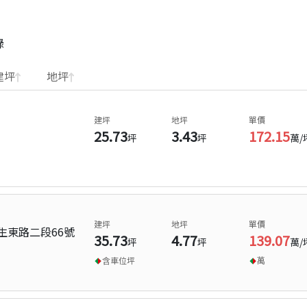
錄
建坪
地坪
建坪
地坪
單價
25.73
3.43
172.15
坪
坪
萬/
建坪
地坪
單價
生東路二段66號
35.73
4.77
139.07
坪
坪
萬/
含車位
坪
萬