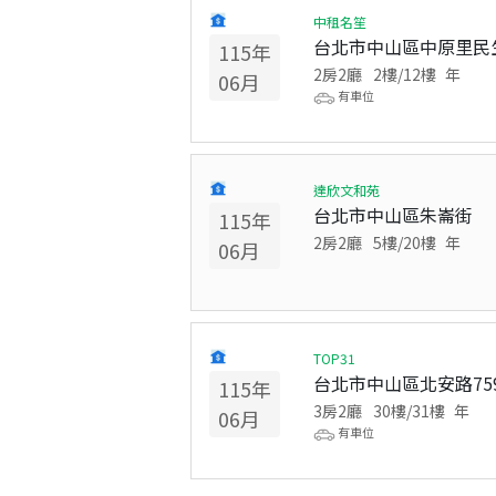
中租名笙
台北市中山區中原里民
115
年
2房2廳
2
樓/
12
樓
年
06
月
有車位
達欣文和苑
台北市中山區朱崙街
115
年
2房2廳
5
樓/
20
樓
年
06
月
TOP31
台北市中山區北安路75
115
年
3房2廳
30
樓/
31
樓
年
06
月
有車位