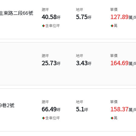
建坪
地坪
單價
生東路二段66號
40.58
5.75
127.89
坪
坪
萬/
含車位
坪
萬
建坪
地坪
單價
25.73
3.43
164.69
坪
坪
萬/
建坪
地坪
單價
9巷2號
66.49
5.1
158.37
坪
坪
萬/
含車位
坪
萬