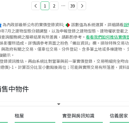
1
2
⋯
39
為內政部最新公布的實價登錄資料;
該數值為系統運算，詳細請看
說
020年7月之建物型態分類調整，以及申報登錄之建物型態、建物權狀登載
價查詢服務網之搜尋結果有所差異，請斟酌參考。
看看我們如何推估實價
關係影響所造成，詳情請參考頁面之粉色「備註資訊」欄。排除特殊交易
與政府有關之交易、僅車位交易、分件登記、含多筆土地或多棟建物、 交
復顯示。
價登錄資訊推估，再由系統比對當筆與前一筆實價登錄，交易明細完全吻
交總價)-1，計算百分比至小數點後兩位；可能與實際交易有所落差，資料
銷售中物件
租屋
實登與房訊知識
信義居家