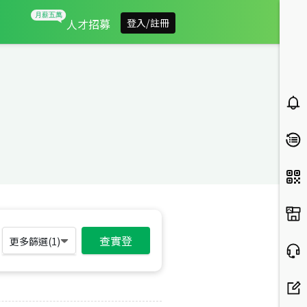
人才招募
登入/註冊
查實登
更多篩選(
1
)