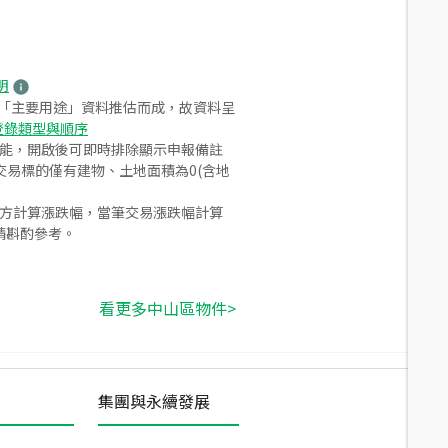
明
之「主要用途」資料推估而成，故資料呈
登錄類型與順序
功能，開啟後可即時排除顯示申報備註
易標的僅有建物、土地面積為0(含地
合方計算漲跌幅，當筆交易漲跌幅計算
請斟酌參考。
看更多中山區物件>
集團與永續發展