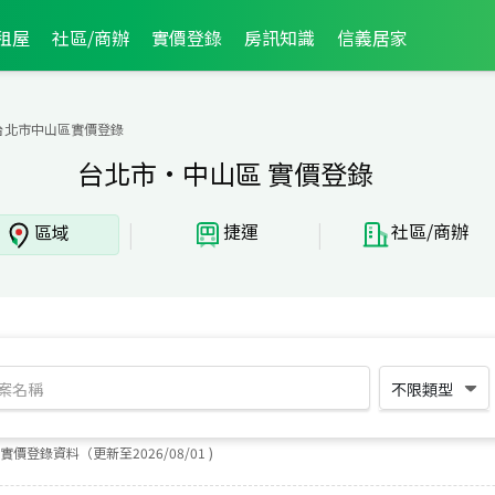
租屋
社區/商辦
實價登錄
房訊知識
信義居家
台北市中山區實價登錄
台北市·中山區 實價登錄
|
|
捷運
社區/商辦
區域
不限類型
實價登錄資料（更新至
2026
/
08
/
01
)