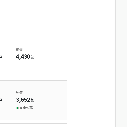
總價
4,430
坪
萬
總價
3,652
坪
萬
含車位
萬