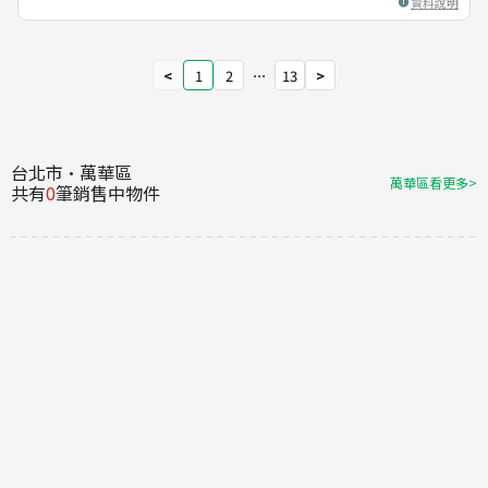
資料說明
<
1
2
⋯
13
>
台北市·萬華區
萬華區看更多>
共有
0
筆銷售中物件