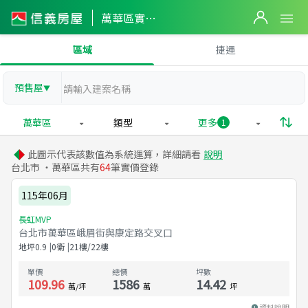
萬華區實價登錄
區域
捷運
預售屋
▼
萬華區
類型
更多
1
此圖示代表該數值為系統運算，詳細請看
說明
台北市 ・萬華區共有
64
筆實價登錄
115年06月
長虹MVP
台北市萬華區峨眉街與康定路交叉口
地坪
0.9
0衛
21樓/22樓
單價
總價
坪數
109.96
1586
14.42
萬/坪
萬
坪
資料說明