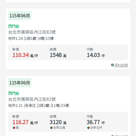
115年06月
西門翫
台北市萬華區內江街82號
地坪
1.24
1房1廳
4樓/15樓
單價
總價
坪數
110.34
1548
14.03
萬/坪
萬
坪
資料說明
115年06月
西門翫
台北市萬華區內江街82號
地坪
2.21
有車位
2房2廳
11樓/15樓
單價
總價
坪數
116.27
3120
36.77
萬/坪
萬
坪
萬
含車位
萬
含車位
坪