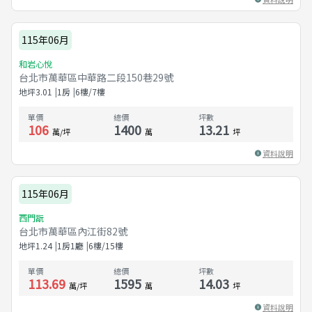
115年06月
和岩心悅
台北市萬華區中華路二段150巷29號
地坪
3.01
1房
6樓/7樓
單價
總價
坪數
106
1400
13.21
萬/坪
萬
坪
資料說明
115年06月
西門翫
台北市萬華區內江街82號
地坪
1.24
1房1廳
6樓/15樓
單價
總價
坪數
113.69
1595
14.03
萬/坪
萬
坪
資料說明