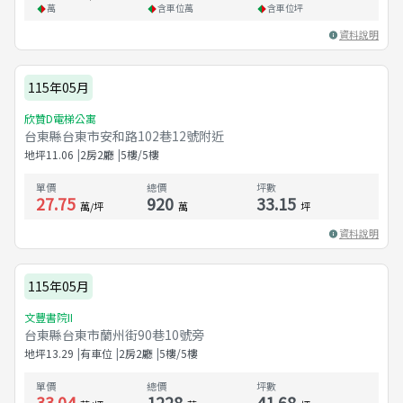
萬
含車位
萬
含車位
坪
資料說明
115年05月
欣贊D電梯公寓
台東縣台東市安和路102巷12號附近
地坪
11.06
2房2廳
5樓/5樓
單價
總價
坪數
27.75
920
33.15
萬/坪
萬
坪
資料說明
115年05月
文豐書院II
台東縣台東市蘭州街90巷10號旁
地坪
13.29
有車位
2房2廳
5樓/5樓
單價
總價
坪數
33.04
1228
41.68