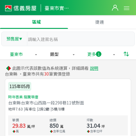
臺東市實價登錄
區域
捷運
預售屋
▼
臺東市
類型
更多
1
此圖示代表該數值為系統運算，詳細請看
說明
台東縣 ・臺東市共有
30
筆實價登錄
115年05月
時年善美 龍騰華廈
台東縣台東市山西路一段298巷11號對面
地坪
7.63
有車位
2房2廳
5樓/8樓
單價
總價
坪數
29.83
850
31.04
萬/坪
萬
坪
萬
含車位
萬
含車位
坪