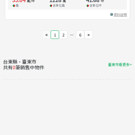
萬/坪
萬
坪
萬
含車位
萬
含車位
坪
資料說明
<
1
2
⋯
6
>
台東縣·臺東市
臺東市看更多>
共有
0
筆銷售中物件