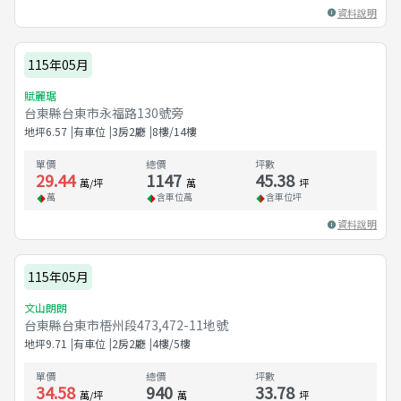
資料說明
115年05月
賦麗琚
台東縣台東市永福路130號旁
地坪
6.57
有車位
3房2廳
8樓/14樓
單價
總價
坪數
29.44
1147
45.38
萬/坪
萬
坪
萬
含車位
萬
含車位
坪
資料說明
115年05月
文山朗朗
台東縣台東市梧州段473,472-11地號
地坪
9.71
有車位
2房2廳
4樓/5樓
單價
總價
坪數
34.58
940
33.78
萬/坪
萬
坪