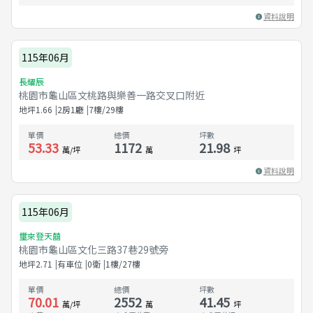
資料說明
115年06月
長耀辰
桃園市龜山區文桃路與樂善一路交叉口附近
地坪
1.66
2房1廳
7樓/29樓
單價
總價
坪數
53.33
1172
21.98
萬/坪
萬
坪
資料說明
115年06月
璽來登天囍
桃園市龜山區文化三路37巷29號旁
地坪
2.71
有車位
0衛
1樓/27樓
單價
總價
坪數
70.01
2552
41.45
萬/坪
萬
坪