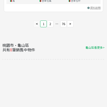
萬
含車位
萬
含車位
坪
資料說明
<
1
2
⋯
76
>
桃園市·龜山區
龜山區看更多>
共有
0
筆銷售中物件