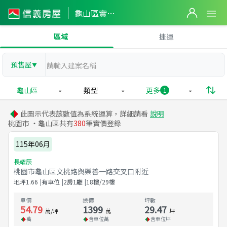
龜山區實價登錄
區域
捷運
預售屋
▼
龜山區
類型
更多
1
此圖示代表該數值為系統運算，詳細請看
說明
桃園市 ・龜山區共有
380
筆實價登錄
115年06月
長耀辰
桃園市龜山區文桃路與樂善一路交叉口附近
地坪
1.66
有車位
2房1廳
18樓/29樓
單價
總價
坪數
54.79
1399
29.47
萬/坪
萬
坪
萬
含車位
萬
含車位
坪