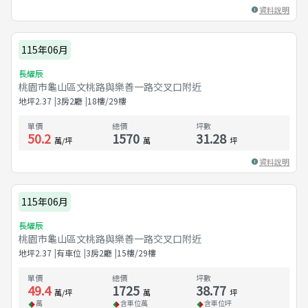
資料說明
115年06月
長耀辰
桃園市龜山區文桃路與樂善一路交叉口附近
地坪
2.37
3房2廳
18樓/29樓
單價
總價
坪數
50.2
1570
31.28
萬/坪
萬
坪
資料說明
115年06月
長耀辰
桃園市龜山區文桃路與樂善一路交叉口附近
地坪
2.37
有車位
3房2廳
15樓/29樓
單價
總價
坪數
49.4
1725
38.77
萬/坪
萬
坪
萬
含車位
萬
含車位
坪