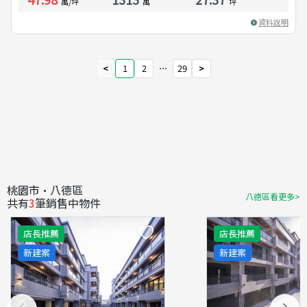
萬/坪
萬
坪
資料說明
<
1
2
⋯
29
>
桃園市·八德區
八德區看更多>
共有
3
筆銷售中物件
店長推薦
店長推薦
新建案
新建案