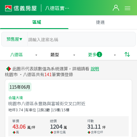
八德區實價登錄
區域
捷運
預售屋
▼
八德區
類型
更多
1
此圖示代表該數值為系統運算，詳細請看
說明
桃園市 ・八德區共有
141
筆實價登錄
115年06月
合雄大境
桃園市八德區永豐路與富城街交叉口附近
地坪
3.74
有車位
2房2廳
15樓/15樓
單價
總價
坪數
43.06
1204
31.11
萬/坪
萬
坪
萬
含車位
萬
含車位
坪