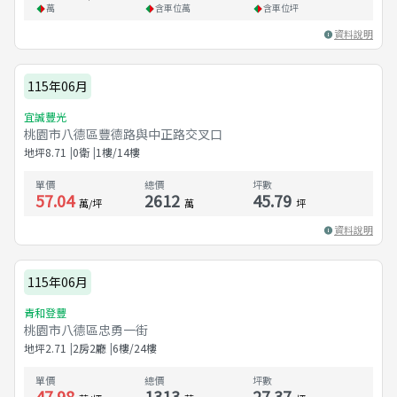
萬
含車位
萬
含車位
坪
資料說明
115年06月
宜誠豐光
桃園市八德區豐德路與中正路交叉口
地坪
8.71
0衛
1樓/14樓
單價
總價
坪數
57.04
2612
45.79
萬/坪
萬
坪
資料說明
115年06月
青和登豐
桃園市八德區忠勇一街
地坪
2.71
2房2廳
6樓/24樓
單價
總價
坪數
47.98
1313
27.37