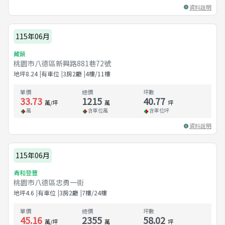
資料說明
115年06月
藏韻
桃園市八德區新興路881巷72號
地坪
8.24
有車位
3房2廳
4樓/11樓
單價
總價
坪數
33.73
1215
40.77
萬/坪
萬
坪
萬
含車位
萬
含車位
坪
資料說明
115年06月
青和登豐
桃園市八德區忠勇一街
地坪
4.6
有車位
3房2廳
7樓/24樓
單價
總價
坪數
45.16
2355
58.02
萬/坪
萬
坪