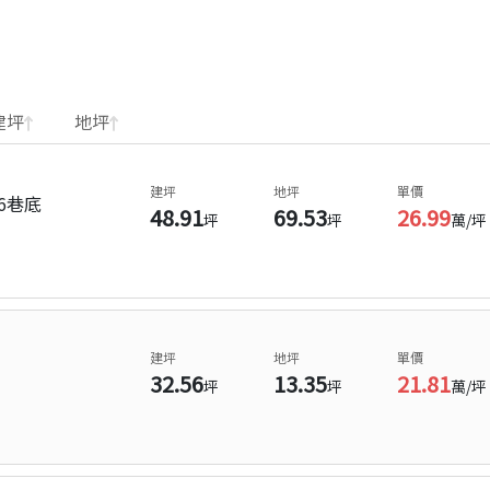
建坪
地坪
建坪
地坪
單價
6巷底
48.91
69.53
26.99
坪
坪
萬/坪
建坪
地坪
單價
32.56
13.35
21.81
坪
坪
萬/坪