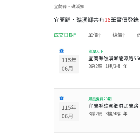
宜蘭縣・礁溪鄉
宜蘭縣
·
礁溪鄉
共有
16
筆實價登錄
成交日期
單價
總價
龍潭天下
宜蘭縣礁溪鄉龍潭路55
115
年
3房2廳
1
樓/
3
樓
年
06
月
鳳凰愛買23期
宜蘭縣礁溪鄉淇武蘭路
115
年
3房2廳
3
樓/
4
樓
年
06
月