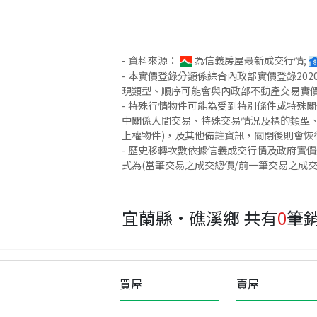
- 資料來源：
為信義房屋最新成交行情;
- 本實價登錄分類係綜合內政部實價登錄2
現類型、順序可能會與內政部不動產交易實
- 特殊行情物件可能為受到特別條件或特殊
中關係人間交易、特殊交易情況及標的類型、
上權物件)，及其他備註資訊，關閉後則會恢
- 歷史移轉次數依據信義成交行情及政府實
式為(當筆交易之成交總價/前一筆交易之成
宜蘭縣·礁溪鄉
共有
0
筆
買屋
賣屋