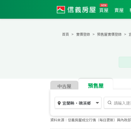
買屋
賣屋
首頁
實價登錄
預售屋實價登錄
預售屋
中古屋
宜蘭縣
・
礁溪鄉
資料來源：信義房屋成交行情（每日更新）與內政部