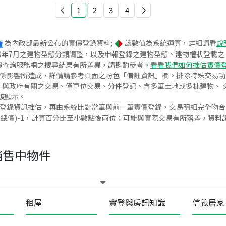
1
2
3
4
為內政部最新公布的實價登錄資料;
該數值為系統運算，詳細請看
說
020年7月之建物型態分類調整，以及申報登錄之建物型態、建物權狀登載
價查詢服務網之搜尋結果有所差異，請斟酌參考。
看看我們如何推估實價
關係影響所造成，詳情請參考頁面之粉色「備註資訊」欄。排除特殊交易
與政府有關之交易、僅車位交易、分件登記、含多筆土地或多棟建物、 交
復顯示。
價登錄資訊推估，再由系統比對當筆與前一筆實價登錄，交易明細完全吻
交總價)-1，計算百分比至小數點後兩位；可能與實際交易有所落差，資料
銷售中物件
租屋
實登與房訊知識
信義居家