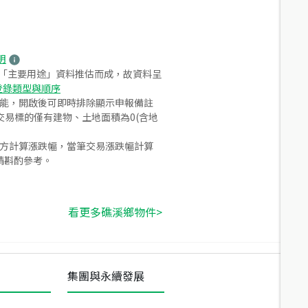
明
之「主要用途」資料推估而成，故資料呈
登錄類型與順序
功能，開啟後可即時排除顯示申報備註
易標的僅有建物、土地面積為0(含地
合方計算漲跌幅，當筆交易漲跌幅計算
請斟酌參考。
看更多礁溪鄉物件>
集團與永續發展