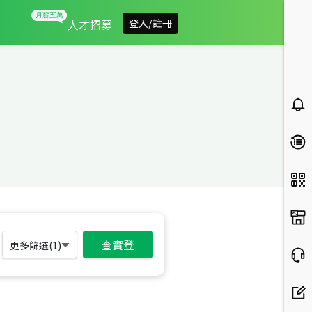
人才招募
登入/註冊
查實登
更多篩選(
1
)