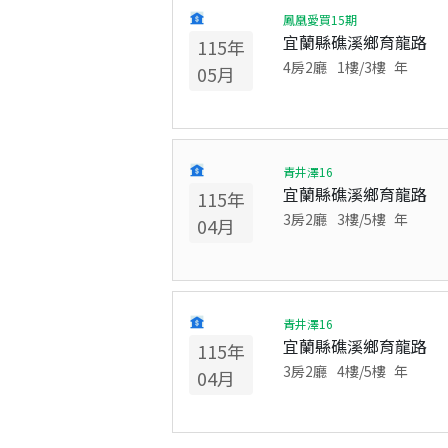
鳳凰愛買15期
宜蘭縣礁溪鄉育龍路
115
年
4房2廳
1
樓/
3
樓
年
05
月
青井澤16
宜蘭縣礁溪鄉育龍路
115
年
3房2廳
3
樓/
5
樓
年
04
月
青井澤16
宜蘭縣礁溪鄉育龍路
115
年
3房2廳
4
樓/
5
樓
年
04
月