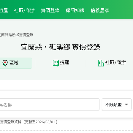
租屋
社區/商辦
實價登錄
房訊知識
信義居家
宜蘭縣礁溪鄉實價登錄
宜蘭縣·礁溪鄉 實價登錄
|
|
捷運
社區/商辦
區域
不限類型
實價登錄資料（更新至
2026
/
08
/
01
)