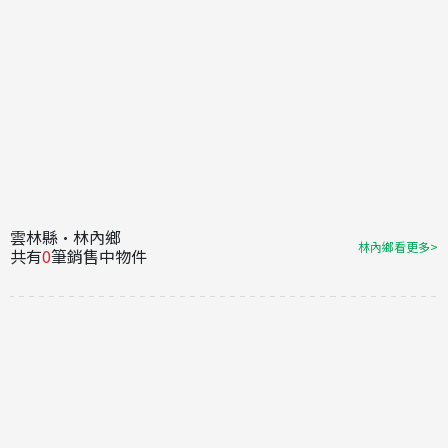
雲林縣·林內鄉
林內鄉看更多>
共有
0
筆銷售中物件