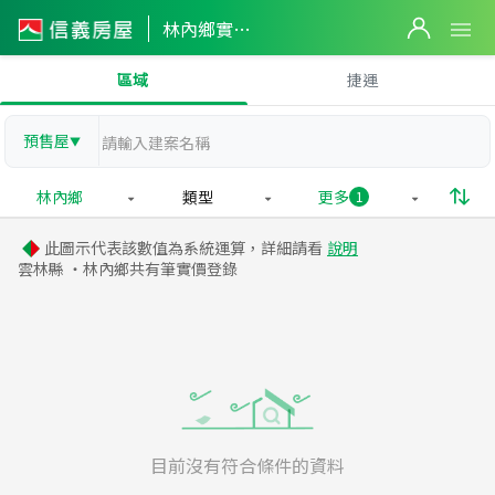
林內鄉實價登錄
區域
捷運
預售屋
▼
林內鄉
類型
更多
1
此圖示代表該數值為系統運算，詳細請看
說明
雲林縣 ・林內鄉共有
筆實價登錄
目前沒有符合條件的資料