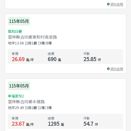
資料說明
115年05月
風和日麗
雲林縣古坑鄉東和村長安路
地坪
13.06
2房1廳
3樓/8樓
單價
總價
坪數
26.69
690
25.85
萬/坪
萬
坪
資料說明
115年05月
幸福愛悅2
雲林縣古坑鄉水碓路
地坪
29.49
5房2廳
1樓/3樓
單價
總價
坪數
23.67
1295
54.7
萬/坪
萬
坪