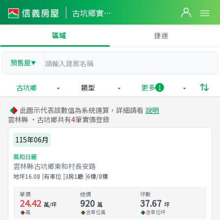
古坑鄉實價登錄
區域
捷運
預售屋
▼
古坑鄉
類型
更多
1
此圖示代表該數值為系統運算，詳細請看
說明
雲林縣 ・古坑鄉共有
4
筆實價登錄
115年06月
風和日麗
雲林縣古坑鄉東和村長安路
地坪
16.08
有車位
3房1廳
6樓/8樓
單價
總價
坪數
24.42
920
37.67
萬/坪
萬
坪
萬
含車位
萬
含車位
坪