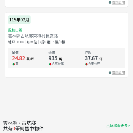
資料說明
115年02月
風和日麗
雲林縣古坑鄉東和村長安路
地坪
16.08
有車位
2房1廳
5樓/8樓
單價
總價
坪數
24.82
935
37.67
萬/坪
萬
坪
萬
含車位
萬
含車位
坪
資料說明
雲林縣·古坑鄉
古坑鄉看更多>
共有
0
筆銷售中物件