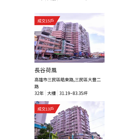
成交
15
戶
長谷荷風
高雄市三民區皓東路,三民區大豐二
路
32
年
大樓
31.19~83.35
坪
成交
13
戶