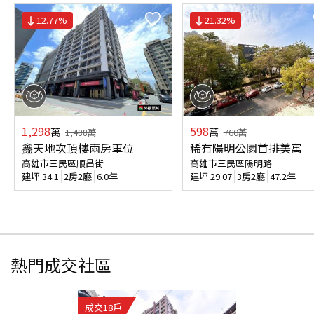
12.77
%
21.32
%
1,298
598
萬
萬
1,488
萬
760
萬
鑫天地次頂樓兩房車位
稀有陽明公園首排美寓
高雄市三民區順昌街
高雄市三民區陽明路
建坪
34.1
2房2廳
6.0年
建坪
29.07
3房2廳
47.2年
熱門成交社區
成交
18
戶