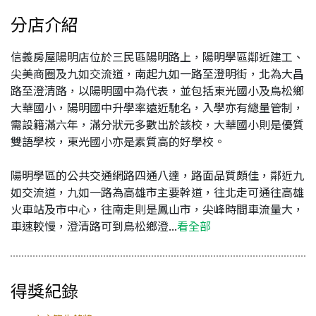
分店介紹
信義房屋陽明店位於三民區陽明路上，陽明學區鄰近建工、
尖美商圈及九如交流道，南起九如一路至澄明街，北為大昌
路至澄清路，以陽明國中為代表，並包括東光國小及鳥松鄉
大華國小，陽明國中升學率遠近馳名，入學亦有總量管制，
需設籍滿六年，滿分狀元多數出於該校，大華國小則是優質
雙語學校，東光國小亦是素質高的好學校。
陽明學區的公共交通網路四通八達，路面品質頗佳，鄰近九
如交流道，九如一路為高雄市主要幹道，往北走可通往高雄
火車站及市中心，往南走則是鳳山市，尖峰時間車流量大，
車速較慢，澄清路可到鳥松鄉澄...
看全部
得獎紀錄