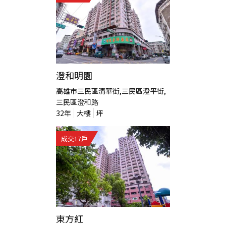
澄和明園
高雄市三民區清華街,三民區澄平街,
三民區澄和路
32
年
大樓
坪
成交
17
戶
東方紅