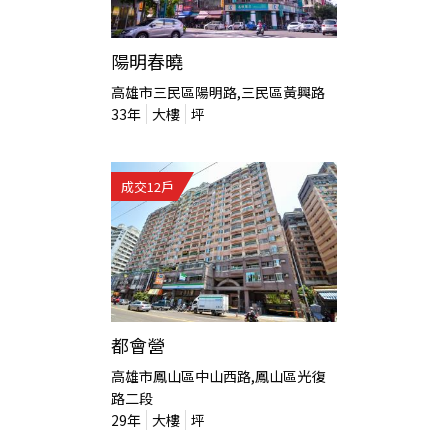
陽明春曉
高雄市三民區陽明路,三民區黃興路
33
年
大樓
坪
成交
12
戶
都會營
高雄市鳳山區中山西路,鳳山區光復
路二段
29
年
大樓
坪