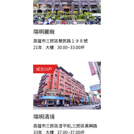
陽明麗緻
高雄市三民區覺民路１９８號
21
年
大樓
30.00~33.00
坪
成交
15
戶
陽明清境
高雄市三民區澄平街,三民區黃興路
33
年
大樓
37.00~37.00
坪