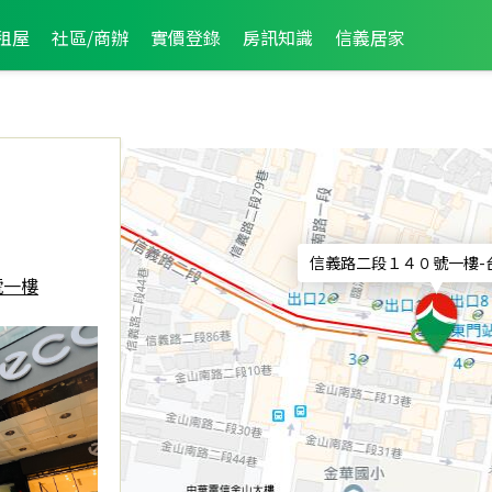
租屋
社區/商辦
實價登錄
房訊知識
信義居家
信義路二段１４０號一樓
-
號一樓