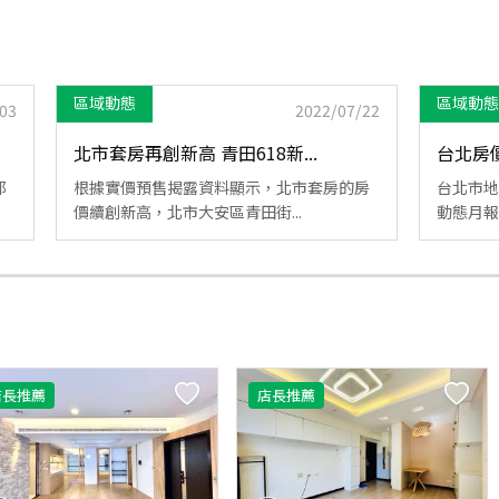
區域動態
區域動態
03
2022/07/22
北市套房再創新高 青田618新...
台北房
都
根據實價預售揭露資料顯示，北市套房的房
台北市地
價續創新高，北市大安區青田街...
動態月報
店長推薦
店長推薦