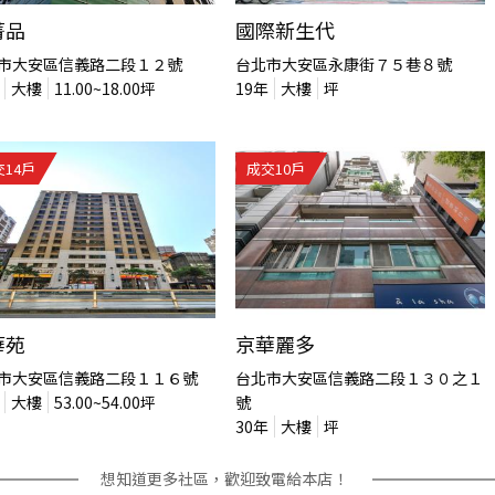
菁品
國際新生代
市大安區信義路二段１２號
台北市大安區永康街７５巷８號
大樓
11.00~18.00
坪
19
年
大樓
坪
交
14
戶
成交
10
戶
華苑
京華麗多
市大安區信義路二段１１６號
台北市大安區信義路二段１３０之１
大樓
53.00~54.00
坪
號
30
年
大樓
坪
想知道更多社區，歡迎致電給本店！