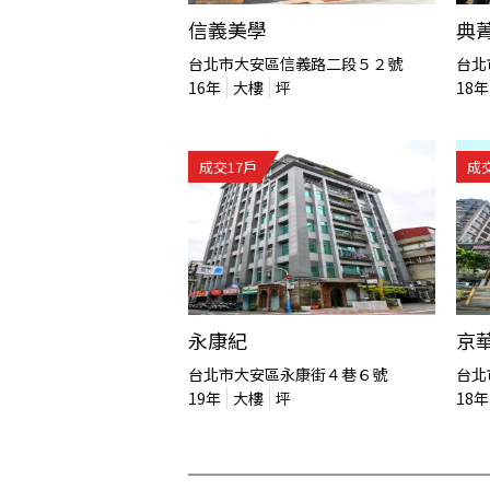
信義美學
典
台北市大安區信義路二段５２號
台北
16
年
大樓
坪
18
年
成交
17
戶
成
永康紀
京
台北市大安區永康街４巷６號
台北
19
年
大樓
坪
18
年