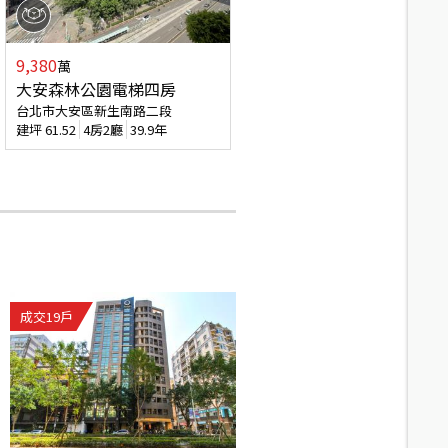
9,380
萬
大安森林公園電梯四房
台北市大安區新生南路二段
建坪
61.52
4房2廳
39.9年
成交
19
戶