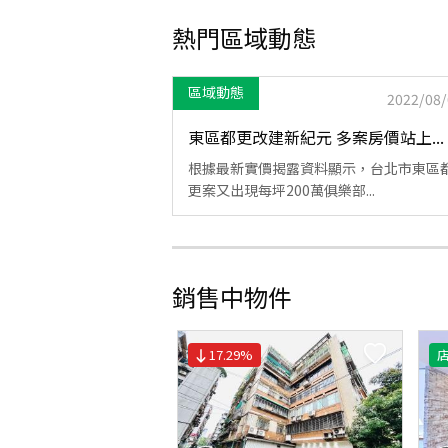
熱門區域動態
區域動態
2022/08/
東區都更改建新紀元 多案房價站上...
根據最新實價揭露資料顯示，台北市東區
更案又出現每坪200萬俱樂部...
銷售中物件
17.29
%