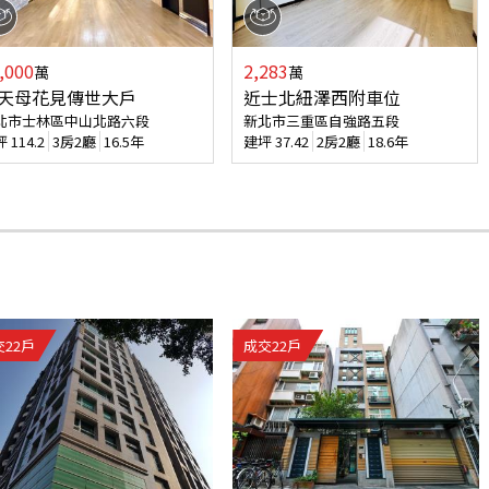
,000
2,283
萬
萬
天母花見傳世大戶
近士北紐澤西附車位
北市士林區中山北路六段
新北市三重區自強路五段
坪
114.2
3房2廳
16.5年
建坪
37.42
2房2廳
18.6年
交
22
戶
成交
22
戶