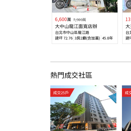
6,600
13
萬
7,980
萬
大中山龍江面寬店辦
大
台北市中山區龍江路
台
建坪
72.76
3房2廳(含加蓋)
45.8年
建
熱門成交社區
成交
25
戶
成