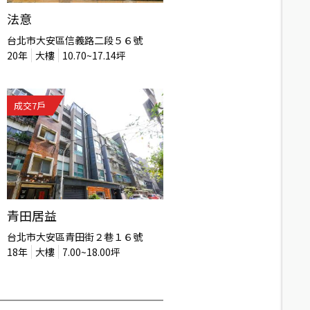
法意
台北市大安區信義路二段５６號
20
年
大樓
10.70~17.14
坪
成交
7
戶
青田居益
台北市大安區青田街２巷１６號
18
年
大樓
7.00~18.00
坪