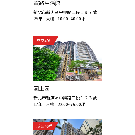
寶路生活館
新北市新店區中興路二段１９７號
25
年
大樓
10.00~40.00
坪
成交
49
戶
園上園
新北市新店區中興路二段１２３號
17
年
大樓
22.00~76.00
坪
成交
46
戶