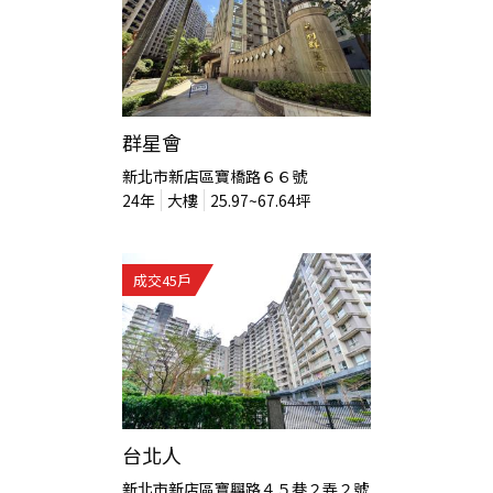
群星會
新北市新店區寶橋路６６號
24
年
大樓
25.97~67.64
坪
成交
45
戶
台北人
新北市新店區寶興路４５巷２弄２號