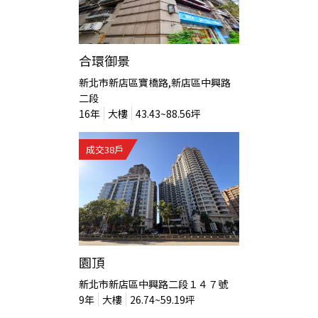
合環御景
新北市新店區寶橋路,新店區中興路
二段
16
年
大樓
43.43~88.56
坪
成交
38
戶
園頂
新北市新店區中興路二段１４７號
9
年
大樓
26.74~59.19
坪