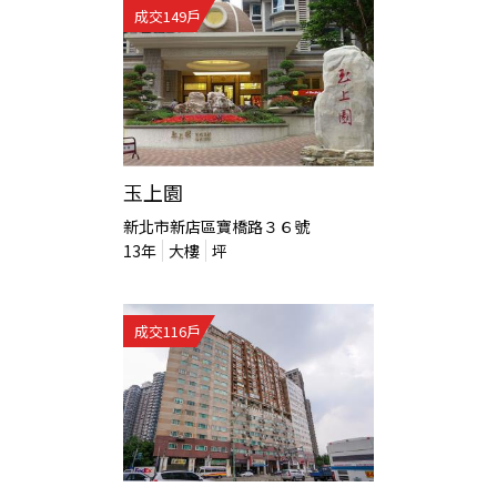
成交
149
戶
玉上園
新北市新店區寶橋路３６號
13
年
大樓
坪
成交
116
戶