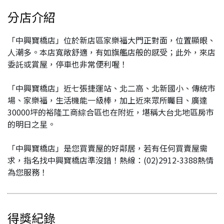
分店介紹
「中興寶橋店」位於新店區家樂福大門正對面，位置顯眼、
人潮多。本店寬敞舒適，有如旗艦店般的感受；此外，來店
委託或賞屋，停車也非常便利喔！
「中興寶橋店」近七張捷運站、北二高、北新國小、傳統市
場、家樂福，生活機能一級棒，加上近來眾所矚目、廣達
30000坪的裕隆工商綜合區也在附近，堪稱大台北地區房市
的明日之星。
「中興寶橋店」是您買賣屋的好鄰居，若有任何買賣屋需
求，指名找中興寶橋店準沒錯！熱線：(02)2912-3388熱情
為您服務！
得獎紀錄