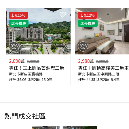
6.15
%
9.12
%
店長推薦
店長推薦
2,898
2,988
萬
萬
3,088
萬
3,288
萬
專任！玉上園晶芒滙聚三房
專任｜園頂高樓美三房車
新北市新店區寶橋路
新北市新店區中興路二段
建坪
39.06
3房2廳
13.0年
建坪
44.35
3房2廳
9.4年
熱門成交社區