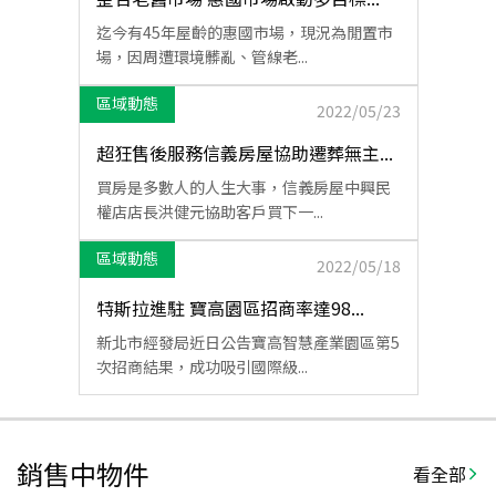
迄今有45年屋齡的惠國市場，現況為閒置市
場，因周遭環境髒亂、管線老...
區域動態
2022/05/23
超狂售後服務信義房屋協助遷葬無主...
買房是多數人的人生大事，信義房屋中興民
權店店長洪健元協助客戶買下一...
區域動態
2022/05/18
特斯拉進駐 寶高園區招商率達98...
新北市經發局近日公告寶高智慧產業園區第5
次招商結果，成功吸引國際級...
銷售中物件
看全部