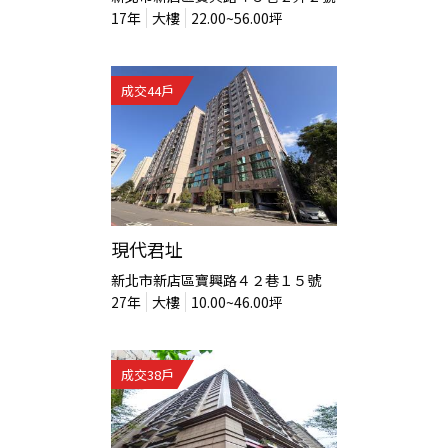
17
年
大樓
22.00~56.00
坪
成交
44
戶
現代君址
新北市新店區寶興路４２巷１５號
27
年
大樓
10.00~46.00
坪
成交
38
戶